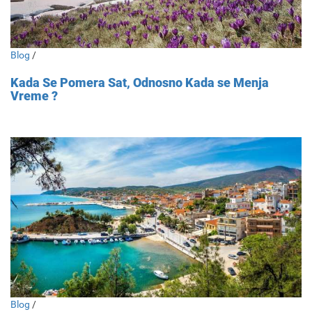
Blog
/
Kada Se Pomera Sat, Odnosno Kada se Menja
Vreme ?
Blog
/