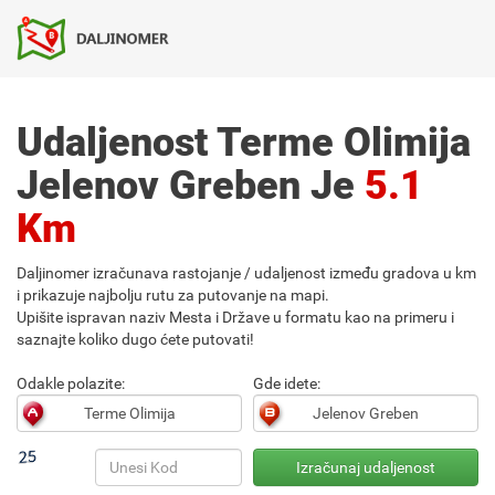
Udaljenost Terme Olimija
Jelenov Greben Je
5.1
Km
Daljinomer izračunava rastojanje / udaljenost između gradova u km
i prikazuje najbolju rutu za putovanje na mapi.
Upišite ispravan naziv Mesta i Države u formatu kao na primeru i
saznajte koliko dugo ćete putovati!
Odakle polazite:
Gde idete: