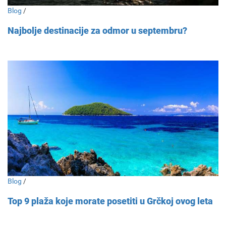
Blog
/
Najbolje destinacije za odmor u septembru?
Blog
/
Top 9 plaža koje morate posetiti u Grčkoj ovog leta