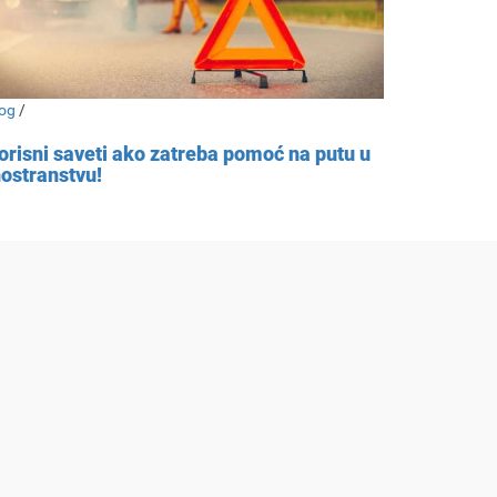
og
/
orisni saveti ako zatreba pomoć na putu u
nostranstvu!