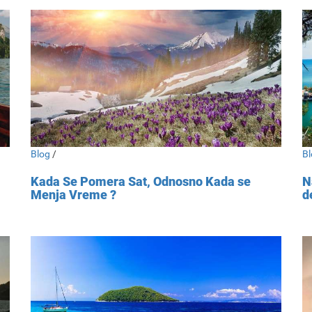
Blog
/
Bl
Kada Se Pomera Sat, Odnosno Kada se
N
Menja Vreme ?
d