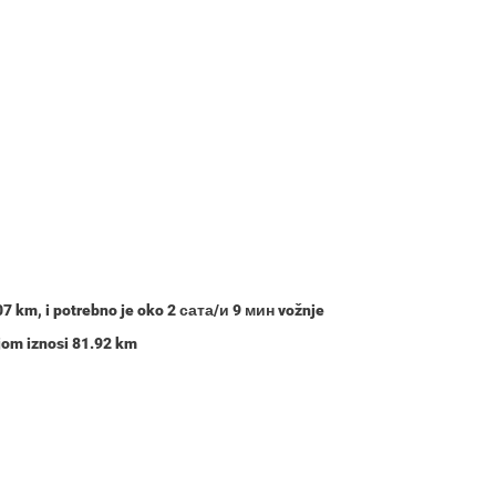
07 km
, i potrebno je oko
2 сата/и 9 мин
vožnje
jom iznosi 81.92 km