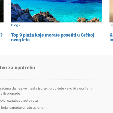
Blog
/
Bl
u?
Top 9 plaža koje morate posetiti u Grčkoj
K
ovog leta
i
tvo za upotrebu
 računa da nazive mesta ispravno upišete kako bi algoritam
a ih pronađe
boja, označava auto rutu
 boja, označava rutu avionom