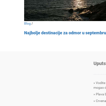
Blog
/
Najbolje destinacije za odmor u septembr
Uputs
Vodite
mogao d
Plava 
Crvena