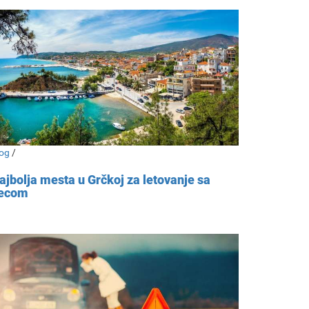
og
/
ajbolja mesta u Grčkoj za letovanje sa
ecom