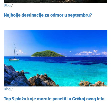
Blog
/
Najbolje destinacije za odmor u septembru?
Blog
/
Top 9 plaža koje morate posetiti u Grčkoj ovog leta