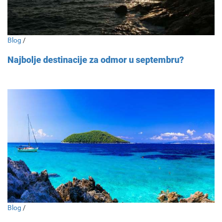
Blog
/
Najbolje destinacije za odmor u septembru?
Blog
/