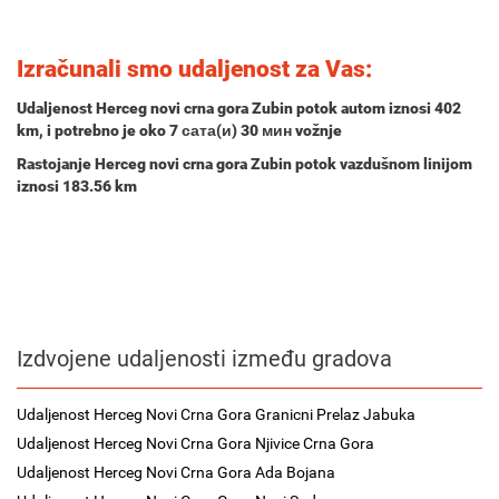
Izračunali smo udaljenost za Vas:
Udaljenost Herceg novi crna gora Zubin potok autom iznosi
402
km
, i potrebno je oko
7 сата(и) 30 мин
vožnje
Rastojanje Herceg novi crna gora Zubin potok vazdušnom linijom
iznosi 183.56 km
Izdvojene udaljenosti između gradova
Udaljenost Herceg Novi Crna Gora Granicni Prelaz Jabuka
Udaljenost Herceg Novi Crna Gora Njivice Crna Gora
Udaljenost Herceg Novi Crna Gora Ada Bojana