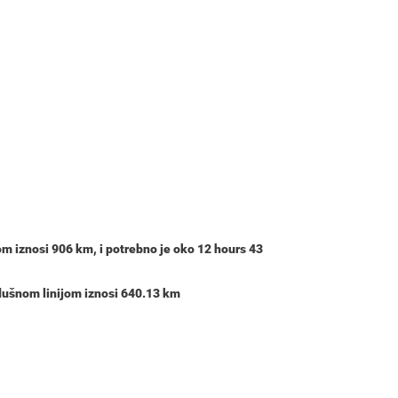
om iznosi
906 km
, i potrebno je oko
12 hours 43
dušnom linijom iznosi 640.13 km