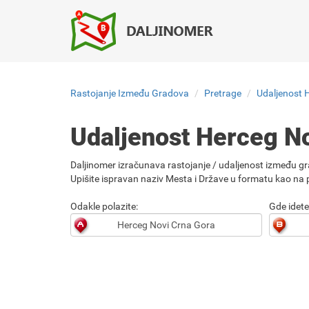
Rastojanje Između Gradova
Pretrage
Udaljenost 
Udaljenost Herceg N
Daljinomer izračunava rastojanje / udaljenost između gr
Upišite ispravan naziv Mesta i Države u formatu kao na p
Odakle polazite:
Gde idete