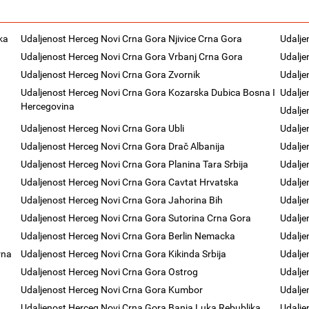
ka
Udaljenost Herceg Novi Crna Gora Njivice Crna Gora
Udalje
Udaljenost Herceg Novi Crna Gora Vrbanj Crna Gora
Udalje
Udaljenost Herceg Novi Crna Gora Zvornik
Udalje
Udaljenost Herceg Novi Crna Gora Kozarska Dubica Bosna I
Udalje
Hercegovina
Udalje
Udaljenost Herceg Novi Crna Gora Ubli
Udalje
Udaljenost Herceg Novi Crna Gora Drač Albanija
Udalje
Udaljenost Herceg Novi Crna Gora Planina Tara Srbija
Udalje
Udaljenost Herceg Novi Crna Gora Cavtat Hrvatska
Udalje
Udaljenost Herceg Novi Crna Gora Jahorina Bih
Udalje
Udaljenost Herceg Novi Crna Gora Sutorina Crna Gora
Udalje
Udaljenost Herceg Novi Crna Gora Berlin Nemacka
Udalje
rna
Udaljenost Herceg Novi Crna Gora Kikinda Srbija
Udalje
Udaljenost Herceg Novi Crna Gora Ostrog
Udalje
Udaljenost Herceg Novi Crna Gora Kumbor
Udalje
Udaljenost Herceg Novi Crna Gora Banja Luka Rebublika
Udalje