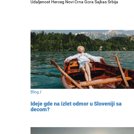
Udaljenost Herceg Novi Crna Gora Sajkas Srbija
Blog
/
Ideje gde na izlet odmor u Sloveniji sa
decom?