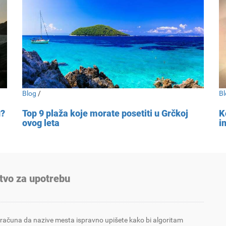
Blog
/
Bl
u?
Top 9 plaža koje morate posetiti u Grčkoj
K
ovog leta
i
tvo za upotrebu
 računa da nazive mesta ispravno upišete kako bi algoritam