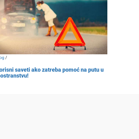
og
/
orisni saveti ako zatreba pomoć na putu u
nostranstvu!