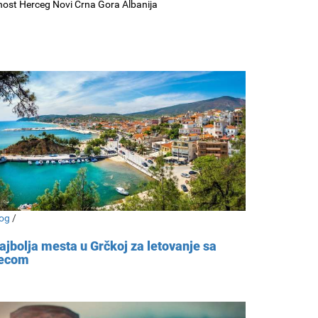
nost Herceg Novi Crna Gora Albanija
og
/
ajbolja mesta u Grčkoj za letovanje sa
ecom