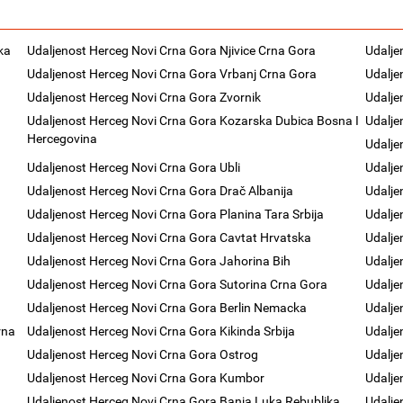
ka
Udaljenost Herceg Novi Crna Gora Njivice Crna Gora
Udalje
Udaljenost Herceg Novi Crna Gora Vrbanj Crna Gora
Udalje
Udaljenost Herceg Novi Crna Gora Zvornik
Udalje
Udaljenost Herceg Novi Crna Gora Kozarska Dubica Bosna I
Udalje
Hercegovina
Udalje
Udaljenost Herceg Novi Crna Gora Ubli
Udalje
Udaljenost Herceg Novi Crna Gora Drač Albanija
Udalje
Udaljenost Herceg Novi Crna Gora Planina Tara Srbija
Udalje
Udaljenost Herceg Novi Crna Gora Cavtat Hrvatska
Udalje
Udaljenost Herceg Novi Crna Gora Jahorina Bih
Udalje
Udaljenost Herceg Novi Crna Gora Sutorina Crna Gora
Udalje
Udaljenost Herceg Novi Crna Gora Berlin Nemacka
Udalje
rna
Udaljenost Herceg Novi Crna Gora Kikinda Srbija
Udalje
Udaljenost Herceg Novi Crna Gora Ostrog
Udalje
Udaljenost Herceg Novi Crna Gora Kumbor
Udalje
Udaljenost Herceg Novi Crna Gora Banja Luka Rebublika
Udalje