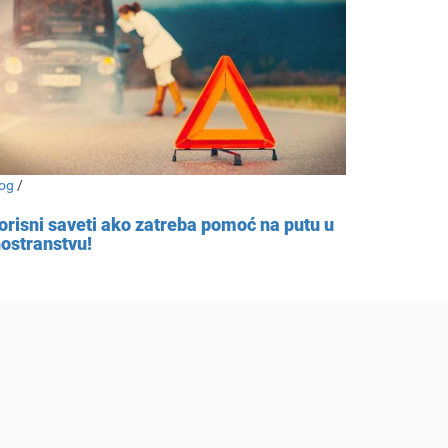
og
/
orisni saveti ako zatreba pomoć na putu u
nostranstvu!