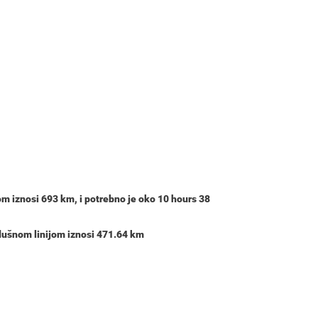
om iznosi
693 km
, i potrebno je oko
10 hours 38
zdušnom linijom iznosi 471.64 km