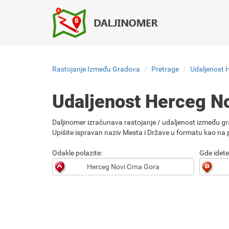
Rastojanje Između Gradova
Pretrage
Udaljenost 
Udaljenost Herceg N
Daljinomer izračunava rastojanje / udaljenost između gr
Upišite ispravan naziv Mesta i Države u formatu kao na p
Odakle polazite:
Gde idete