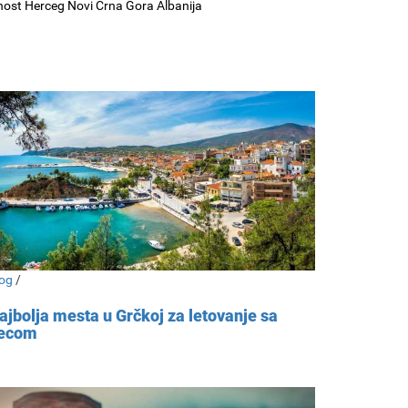
nost Herceg Novi Crna Gora Albanija
og
/
ajbolja mesta u Grčkoj za letovanje sa
ecom