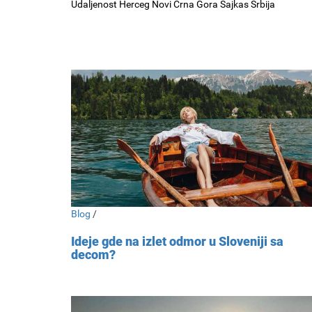
Udaljenost Herceg Novi Crna Gora Sajkas Srbija
Blog
/
Ideje gde na izlet odmor u Sloveniji sa
decom?