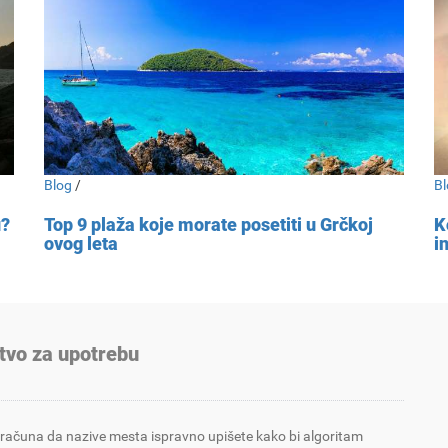
Blog
/
Bl
u?
Top 9 plaža koje morate posetiti u Grčkoj
K
ovog leta
i
tvo za upotrebu
 računa da nazive mesta ispravno upišete kako bi algoritam