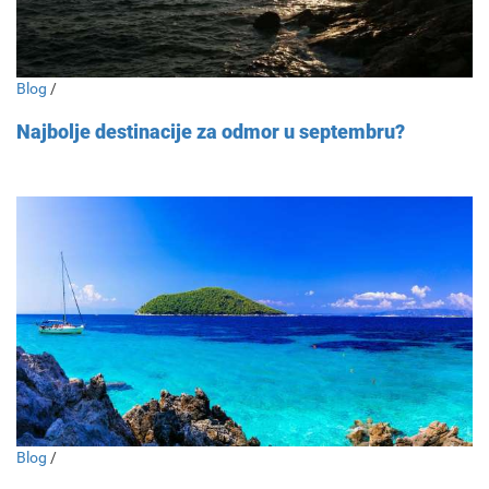
Blog
/
Najbolje destinacije za odmor u septembru?
Blog
/