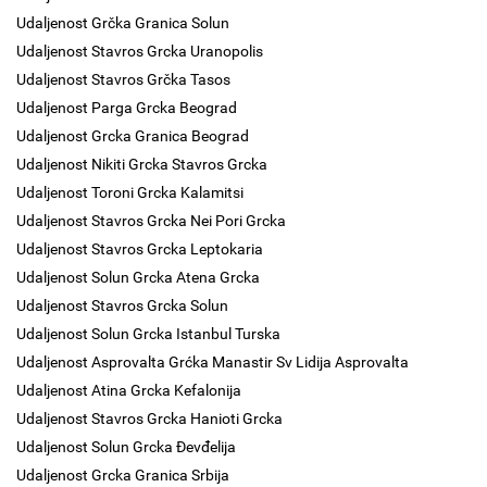
Udaljenost Grčka Granica Solun
Udaljenost Stavros Grcka Uranopolis
Udaljenost Stavros Grčka Tasos
Udaljenost Parga Grcka Beograd
Udaljenost Grcka Granica Beograd
Udaljenost Nikiti Grcka Stavros Grcka
Udaljenost Toroni Grcka Kalamitsi
Udaljenost Stavros Grcka Nei Pori Grcka
Udaljenost Stavros Grcka Leptokaria
Udaljenost Solun Grcka Atena Grcka
Udaljenost Stavros Grcka Solun
Udaljenost Solun Grcka Istanbul Turska
Udaljenost Asprovalta Grćka Manastir Sv Lidija Asprovalta
Udaljenost Atina Grcka Kefalonija
Udaljenost Stavros Grcka Hanioti Grcka
Udaljenost Solun Grcka Đevđelija
Udaljenost Grcka Granica Srbija