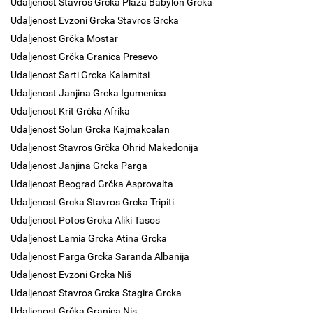
Udaljenost Stavros Grcka Plaza Babylon Grcka
Udaljenost Evzoni Grcka Stavros Grcka
Udaljenost Grčka Mostar
Udaljenost Grčka Granica Presevo
Udaljenost Sarti Grcka Kalamitsi
Udaljenost Janjina Grcka Igumenica
Udaljenost Krit Grčka Afrika
Udaljenost Solun Grcka Kajmakcalan
Udaljenost Stavros Grčka Ohrid Makedonija
Udaljenost Janjina Grcka Parga
Udaljenost Beograd Grčka Asprovalta
Udaljenost Grcka Stavros Grcka Tripiti
Udaljenost Potos Grcka Aliki Tasos
Udaljenost Lamia Grcka Atina Grcka
Udaljenost Parga Grcka Saranda Albanija
Udaljenost Evzoni Grcka Niš
Udaljenost Stavros Grcka Stagira Grcka
Udaljenost Grčka Granica Nis