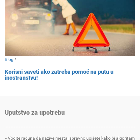
Blog
/
Korisni saveti ako zatreba pomoć na putu u
inostranstvu!
Uputstvo za upotrebu
Vodite računa da nazive mesta ispravno upišete kako bi algoritam