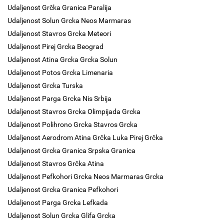
Udaljenost Grčka Granica Paralija
Udaljenost Solun Grcka Neos Marmaras
Udaljenost Stavros Grcka Meteori
Udaljenost Pirej Grcka Beograd
Udaljenost Atina Grcka Grcka Solun
Udaljenost Potos Grcka Limenaria
Udaljenost Grcka Turska
Udaljenost Parga Grcka Nis Srbija
Udaljenost Stavros Grcka Olimpijada Grcka
Udaljenost Polihrono Grcka Stavros Grcka
Udaljenost Aerodrom Atina Grčka Luka Pirej Grčka
Udaljenost Grcka Granica Srpska Granica
Udaljenost Stavros Grčka Atina
Udaljenost Pefkohori Grcka Neos Marmaras Grcka
Udaljenost Grcka Granica Pefkohori
Udaljenost Parga Grcka Lefkada
Udaljenost Solun Grcka Glifa Grcka