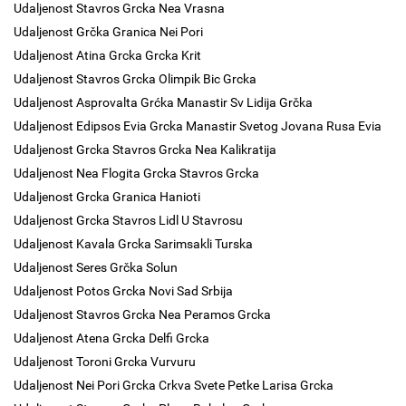
Udaljenost Stavros Grcka Nea Vrasna
Udaljenost Grčka Granica Nei Pori
Udaljenost Atina Grcka Grcka Krit
Udaljenost Stavros Grcka Olimpik Bic Grcka
Udaljenost Asprovalta Grćka Manastir Sv Lidija Grčka
Udaljenost Edipsos Evia Grcka Manastir Svetog Jovana Rusa Evia
Udaljenost Grcka Stavros Grcka Nea Kalikratija
Udaljenost Nea Flogita Grcka Stavros Grcka
Udaljenost Grcka Granica Hanioti
Udaljenost Grcka Stavros Lidl U Stavrosu
Udaljenost Kavala Grcka Sarimsakli Turska
Udaljenost Seres Grčka Solun
Udaljenost Potos Grcka Novi Sad Srbija
Udaljenost Stavros Grcka Nea Peramos Grcka
Udaljenost Atena Grcka Delfi Grcka
Udaljenost Toroni Grcka Vurvuru
Udaljenost Nei Pori Grcka Crkva Svete Petke Larisa Grcka