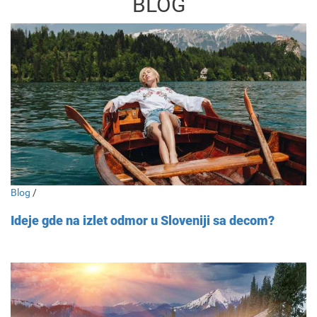
BLOG
Blog
/
Ideje gde na izlet odmor u Sloveniji sa decom?