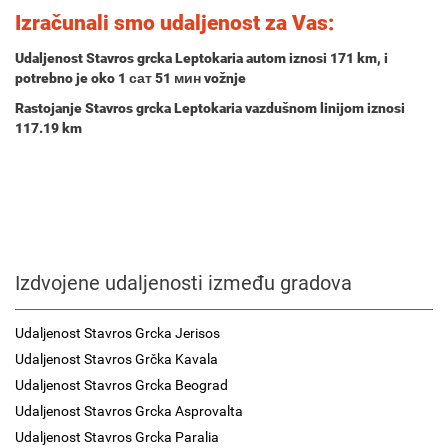
Izračunali smo udaljenost za Vas:
Udaljenost Stavros grcka Leptokaria autom iznosi
171 km
, i
potrebno je oko
1 сат 51 мин
vožnje
Rastojanje Stavros grcka Leptokaria vazdušnom linijom iznosi
117.19 km
Izdvojene udaljenosti između gradova
Udaljenost Stavros Grcka Jerisos
Udaljenost Stavros Grčka Kavala
Udaljenost Stavros Grcka Beograd
Udaljenost Stavros Grcka Asprovalta
Udaljenost Stavros Grcka Paralia