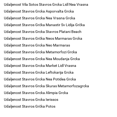
Udaljenost Vila Sotos Stavros Grcka Lidl Nea Vrasna
Udaljenost Stavros Grcka Asporvalta Grcka
Udaljenost Stavros Grcka Nea Vrasna Grcka
Udaljenost Stavros Grćka Manastir Sv Lidija Grčka
Udaljenost Stavros Grcka Stavros Platani Beach
Udaljenost Stavros Grčka Neos Marmaras Grcka
Udaljenost Stavros Grcka Neo Marmaras
Udaljenost Stavros Grcka Metamorfozi Grcka
Udaljenost Stavros Grcka Nea Moudanja Grcka
Udaljenost Stavros Grcka Market Lidl Vrasna
Udaljenost Stavros Grcka Leftokarija Grcka
Udaljenost Stavros Grcka Nea Potidea Grcka
Udaljenost Stavros Grcka Skuras Metamorfozagrcka
Udaljenost Stavros Grcka Alimpia Grcka
Udaljenost Stavros Grcka Ierissos
Udaljenost Stavros Grčka Potos