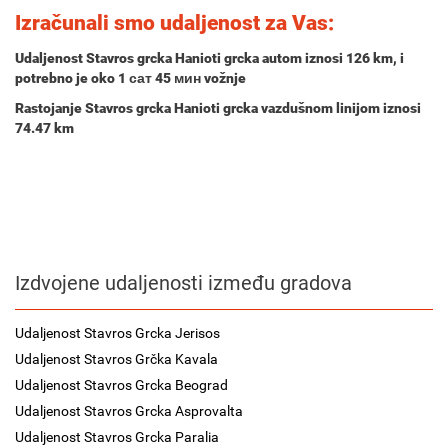
Izračunali smo udaljenost za Vas:
Udaljenost Stavros grcka Hanioti grcka autom iznosi
126 km
, i
potrebno je oko
1 сат 45 мин
vožnje
Rastojanje Stavros grcka Hanioti grcka vazdušnom linijom iznosi
74.47 km
Izdvojene udaljenosti između gradova
Udaljenost Stavros Grcka Jerisos
Udaljenost Stavros Grčka Kavala
Udaljenost Stavros Grcka Beograd
Udaljenost Stavros Grcka Asprovalta
Udaljenost Stavros Grcka Paralia