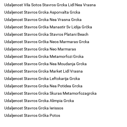
Udaljenost Vila Sotos Stavros Grcka Lidl Nea Vrasna
Udaljenost Stavros Grcka Asporvalta Grcka
Udaljenost Stavros Grcka Nea Vrasna Grcka
Udaljenost Stavros Grćka Manastir Sv Lidija Grčka
Udaljenost Stavros Grcka Stavros Platani Beach
Udaljenost Stavros Grčka Neos Marmaras Grcka
Udaljenost Stavros Grcka Neo Marmaras
Udaljenost Stavros Grcka Metamorfozi Grcka
Udaljenost Stavros Grcka Nea Moudanja Grcka
Udaljenost Stavros Grcka Market Lidl Vrasna
Udaljenost Stavros Grcka Leftokarija Grcka
Udaljenost Stavros Grcka Nea Potidea Grcka
Udaljenost Stavros Grcka Skuras Metamorfozagrcka
Udaljenost Stavros Grcka Alimpia Grcka
Udaljenost Stavros Grcka Ierissos
Udaljenost Stavros Grčka Potos