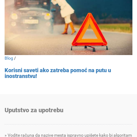
Blog
/
Korisni saveti ako zatreba pomoć na putu u
inostranstvu!
Uputstvo za upotrebu
Vodite računa da nazive mesta ispravno upišete kako bi algoritam