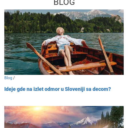
BLOG
Blog
/
Ideje gde na izlet odmor u Sloveniji sa decom?