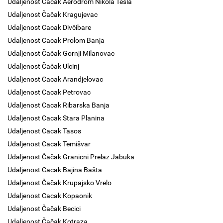
Udaljenost Čačak Aerodrom Nikola Tesla
Udaljenost Čačak Kragujevac
Udaljenost Cacak Divčibare
Udaljenost Cacak Prolom Banja
Udaljenost Čačak Gornji Milanovac
Udaljenost Čačak Ulcinj
Udaljenost Cacak Arandjelovac
Udaljenost Cacak Petrovac
Udaljenost Cacak Ribarska Banja
Udaljenost Cacak Stara Planina
Udaljenost Cacak Tasos
Udaljenost Cacak Temišvar
Udaljenost Čačak Granicni Prelaz Jabuka
Udaljenost Cacak Bajina Bašta
Udaljenost Čačak Krupajsko Vrelo
Udaljenost Cacak Kopaonik
Udaljenost Čačak Becici
Udaljenost Čačak Kotraza