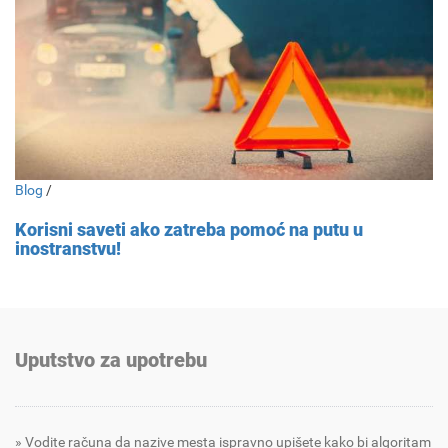
Blog
/
Korisni saveti ako zatreba pomoć na putu u
inostranstvu!
Uputstvo za upotrebu
Vodite računa da nazive mesta ispravno upišete kako bi algoritam