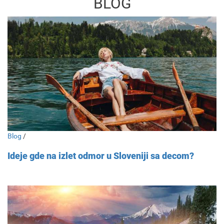
BLOG
Blog
/
Ideje gde na izlet odmor u Sloveniji sa decom?