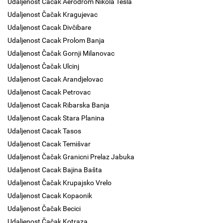
Udaljenost Čačak Aerodrom Nikola Tesla
Udaljenost Čačak Kragujevac
Udaljenost Cacak Divčibare
Udaljenost Cacak Prolom Banja
Udaljenost Čačak Gornji Milanovac
Udaljenost Čačak Ulcinj
Udaljenost Cacak Arandjelovac
Udaljenost Cacak Petrovac
Udaljenost Cacak Ribarska Banja
Udaljenost Cacak Stara Planina
Udaljenost Cacak Tasos
Udaljenost Cacak Temišvar
Udaljenost Čačak Granicni Prelaz Jabuka
Udaljenost Cacak Bajina Bašta
Udaljenost Čačak Krupajsko Vrelo
Udaljenost Cacak Kopaonik
Udaljenost Čačak Becici
Udaljenost Čačak Kotraza