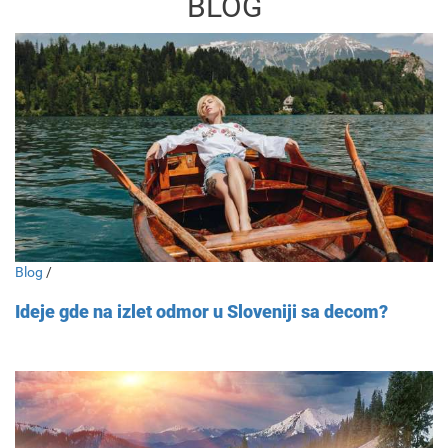
BLOG
Blog
/
Ideje gde na izlet odmor u Sloveniji sa decom?