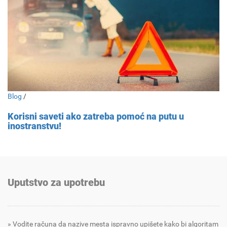
Blog
/
Korisni saveti ako zatreba pomoć na putu u
inostranstvu!
Uputstvo za upotrebu
Vodite računa da nazive mesta ispravno upišete kako bi algoritam