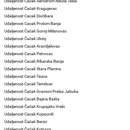
Udaljenost Čačak Aerodrom Nikola Tesla
Udaljenost Čačak Kragujevac
Udaljenost Cacak Divčibare
Udaljenost Cacak Prolom Banja
Udaljenost Čačak Gornji Milanovac
Udaljenost Čačak Ulcinj
Udaljenost Cacak Arandjelovac
Udaljenost Cacak Petrovac
Udaljenost Cacak Ribarska Banja
Udaljenost Cacak Stara Planina
Udaljenost Cacak Tasos
Udaljenost Cacak Temišvar
Udaljenost Čačak Granicni Prelaz Jabuka
Udaljenost Cacak Bajina Bašta
Udaljenost Čačak Krupajsko Vrelo
Udaljenost Cacak Kopaonik
Udaljenost Čačak Becici
Udaljenost Čačak Kotraza