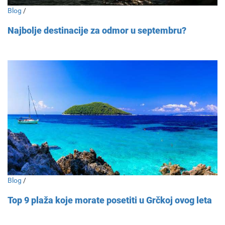
Blog
/
Najbolje destinacije za odmor u septembru?
Blog
/
Top 9 plaža koje morate posetiti u Grčkoj ovog leta