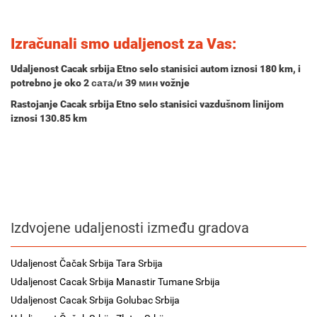
Izračunali smo udaljenost za Vas:
Udaljenost Cacak srbija Etno selo stanisici autom iznosi
180 km
, i
potrebno je oko
2 сата/и 39 мин
vožnje
Rastojanje Cacak srbija Etno selo stanisici vazdušnom linijom
iznosi 130.85 km
Izdvojene udaljenosti između gradova
Udaljenost Čačak Srbija Tara Srbija
Udaljenost Cacak Srbija Manastir Tumane Srbija
Udaljenost Cacak Srbija Golubac Srbija