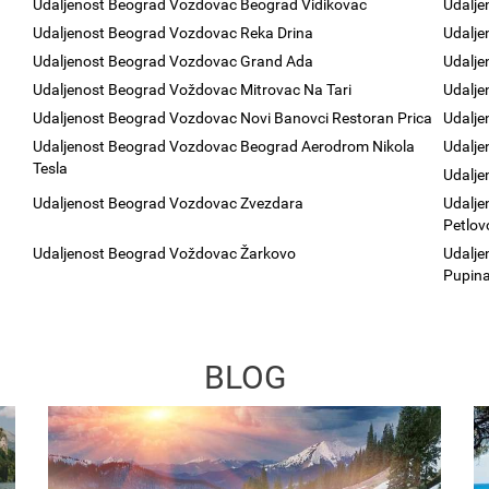
Udaljenost Beograd Vozdovac Beograd Vidikovac
Udalje
Udaljenost Beograd Vozdovac Reka Drina
Udalje
Udaljenost Beograd Vozdovac Grand Ada
Udalje
Udaljenost Beograd Voždovac Mitrovac Na Tari
Udalje
Udaljenost Beograd Vozdovac Novi Banovci Restoran Prica
Udalj
Udaljenost Beograd Vozdovac Beograd Aerodrom Nikola
Udalje
Tesla
Udalje
Udaljenost Beograd Vozdovac Zvezdara
Udalje
Petlov
Udaljenost Beograd Voždovac Žarkovo
Udalje
Pupin
d
BLOG