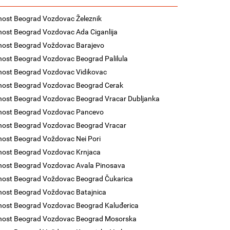
nost Beograd Vozdovac Železnik
nost Beograd Vozdovac Ada Ciganlija
nost Beograd Voždovac Barajevo
nost Beograd Vozdovac Beograd Palilula
nost Beograd Vozdovac Vidikovac
nost Beograd Vozdovac Beograd Cerak
nost Beograd Vozdovac Beograd Vracar Dubljanka
enost Beograd Vozdovac Pancevo
nost Beograd Vozdovac Beograd Vracar
nost Beograd Voždovac Nei Pori
nost Beograd Vozdovac Krnjaca
nost Beograd Vozdovac Avala Pinosava
nost Beograd Voždovac Beograd Čukarica
nost Beograd Voždovac Batajnica
nost Beograd Vozdovac Beograd Kaluđerica
enost Beograd Vozdovac Beograd Mosorska