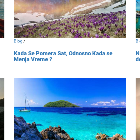
Blog
/
Bl
Kada Se Pomera Sat, Odnosno Kada se
N
Menja Vreme ?
d