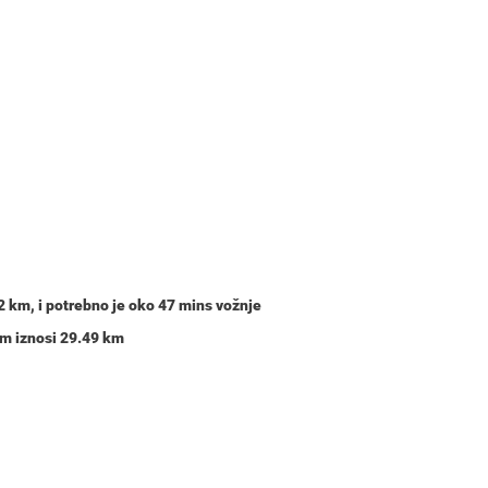
2 km
, i potrebno je oko
47 mins
vožnje
om iznosi 29.49 km