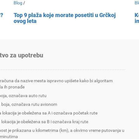
Blog
/
Bl
u?
Top 9 plaža koje morate posetiti u Grčkoj
K
ovog leta
i
tvo za upotrebu
 računa da nazive mesta ispravno upišete kako bi algoritam
a ih pronađe
boja, označava auto rutu
 boja, označava rutu avionom
 lokacija je obeležena sa A i označava početak rute
 lokacija je obeležena sa B i označava kraj rute
nost je prikazana u kilometrima (km), a okvirno vreme putovanja u
 minutima