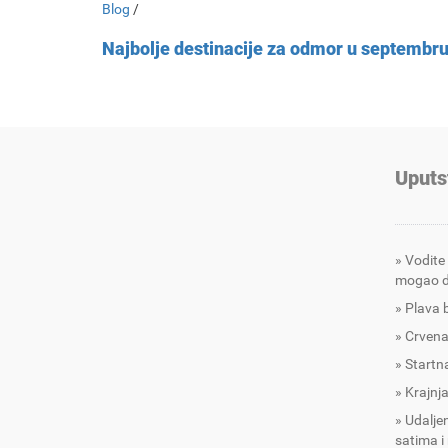
Blog
/
Najbolje destinacije za odmor u septembr
Uputs
Vodite
mogao d
Plava 
Crvena
Startna
Krajnja
Udalje
satima i