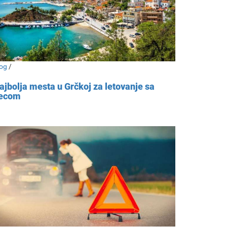
og
/
ajbolja mesta u Grčkoj za letovanje sa
ecom