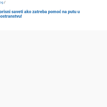
og
/
orisni saveti ako zatreba pomoć na putu u
nostranstvu!