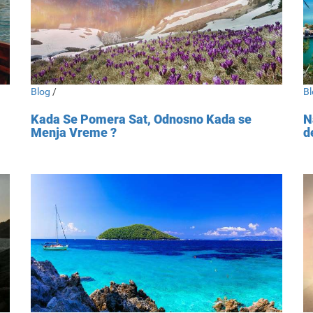
Blog
/
Bl
Kada Se Pomera Sat, Odnosno Kada se
N
Menja Vreme ?
d