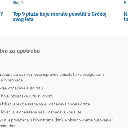
Blog
/
Bl
u?
Top 9 plaža koje morate posetiti u Grčkoj
K
ovog leta
i
tvo za upotrebu
 računa da nazive mesta ispravno upišete kako bi algoritam
a ih pronađe
boja, označava auto rutu
 boja, označava rutu avionom
 lokacija je obeležena sa A i označava početak rute
 lokacija je obeležena sa B i označava kraj rute
nost je prikazana u kilometrima (km), a okvirno vreme putovanja u
 minutima