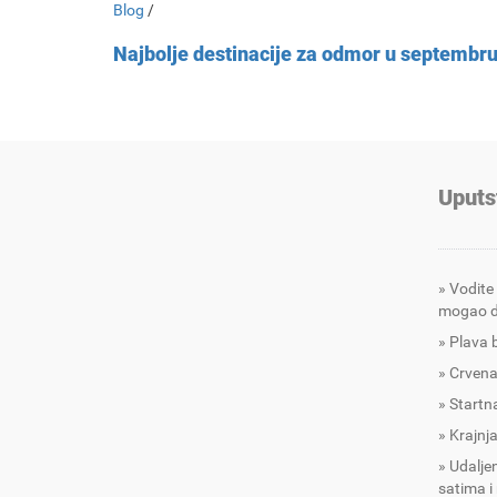
Blog
/
Najbolje destinacije za odmor u septembr
Uputs
Vodite
mogao d
Plava 
Crvena
Startna
Krajnja
Udalje
satima i