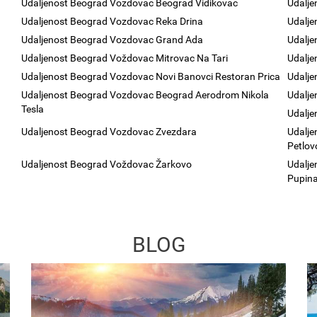
Udaljenost Beograd Vozdovac Beograd Vidikovac
Udalje
Udaljenost Beograd Vozdovac Reka Drina
Udalje
Udaljenost Beograd Vozdovac Grand Ada
Udalje
Udaljenost Beograd Voždovac Mitrovac Na Tari
Udalje
Udaljenost Beograd Vozdovac Novi Banovci Restoran Prica
Udalj
Udaljenost Beograd Vozdovac Beograd Aerodrom Nikola
Udalje
Tesla
Udalje
Udaljenost Beograd Vozdovac Zvezdara
Udalje
Petlov
Udaljenost Beograd Voždovac Žarkovo
Udalje
Pupin
d
BLOG