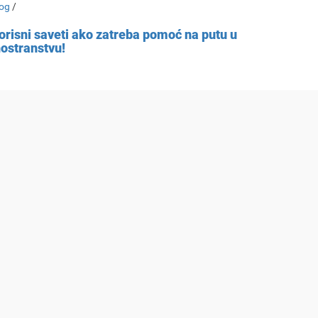
og
/
orisni saveti ako zatreba pomoć na putu u
nostranstvu!