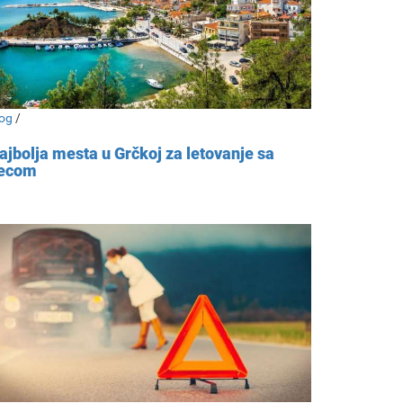
og
/
ajbolja mesta u Grčkoj za letovanje sa
ecom