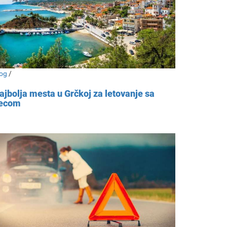
og
/
ajbolja mesta u Grčkoj za letovanje sa
ecom