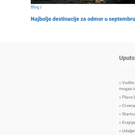
Blog
/
Najbolje destinacije za odmor u septembr
Uputs
Vodite
mogao d
Plava 
Crvena
Startna
Krajnja
Udalje