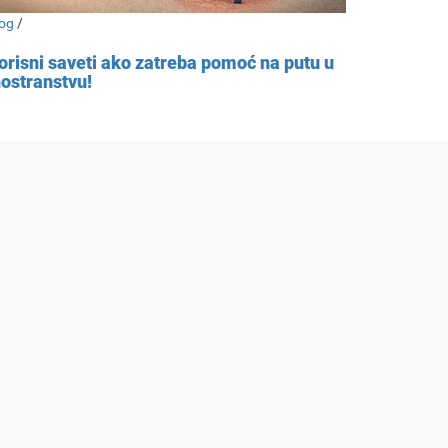
og
/
orisni saveti ako zatreba pomoć na putu u
nostranstvu!