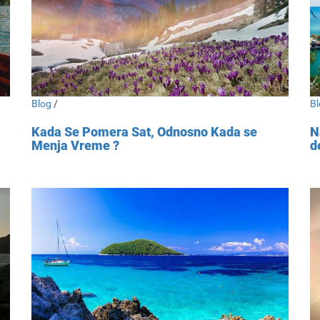
Blog
/
Bl
Kada Se Pomera Sat, Odnosno Kada se
N
Menja Vreme ?
d