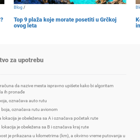
Blog
/
Bl
u?
Top 9 plaža koje morate posetiti u Grčkoj
K
ovog leta
i
tvo za upotrebu
 računa da nazive mesta ispravno upišete kako bi algoritam
a ih pronađe
boja, označava auto rutu
 boja, označava rutu avionom
 lokacija je obeležena sa A i označava početak rute
 lokacija je obeležena sa B i označava kraj rute
nost je prikazana u kilometrima (km), a okvirno vreme putovanja u