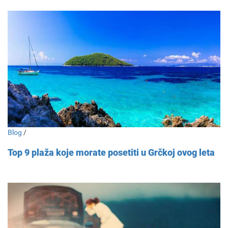
Blog
/
Top 9 plaža koje morate posetiti u Grčkoj ovog leta