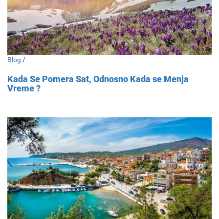
Blog
/
Kada Se Pomera Sat, Odnosno Kada se Menja
Vreme ?