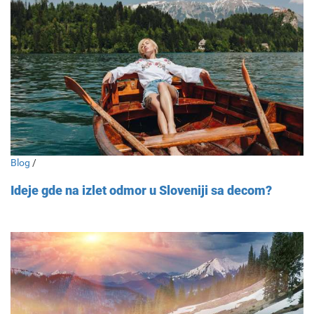
Blog
/
Ideje gde na izlet odmor u Sloveniji sa decom?