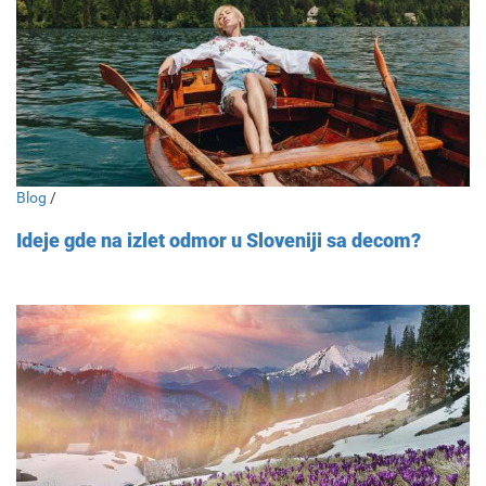
Blog
/
Ideje gde na izlet odmor u Sloveniji sa decom?