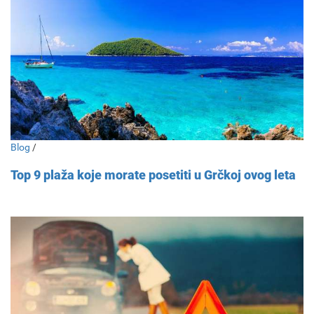
Blog
/
Top 9 plaža koje morate posetiti u Grčkoj ovog leta