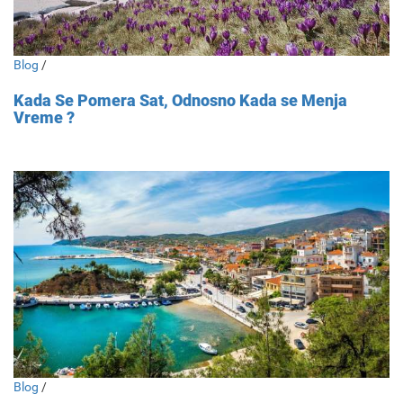
Blog
/
Kada Se Pomera Sat, Odnosno Kada se Menja
Vreme ?
Blog
/