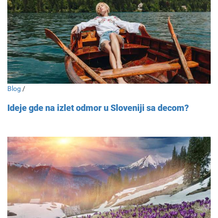
Blog
/
Ideje gde na izlet odmor u Sloveniji sa decom?