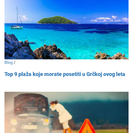
Blog
/
Top 9 plaža koje morate posetiti u Grčkoj ovog leta