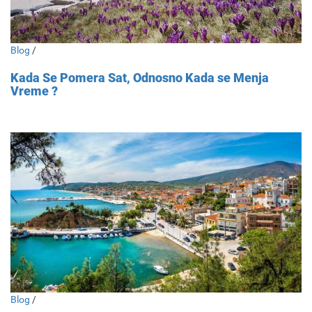
Blog
/
Kada Se Pomera Sat, Odnosno Kada se Menja
Vreme ?
Blog
/