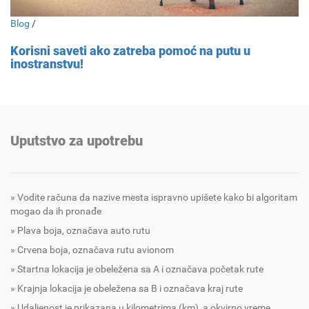
Blog
/
Korisni saveti ako zatreba pomoć na putu u
inostranstvu!
Uputstvo za upotrebu
Vodite računa da nazive mesta ispravno upišete kako bi algoritam
mogao da ih pronađe
Plava boja, označava auto rutu
Crvena boja, označava rutu avionom
Startna lokacija je obeležena sa A i označava početak rute
Krajnja lokacija je obeležena sa B i označava kraj rute
Udaljenost je prikazana u kilometrima (km), a okvirno vreme