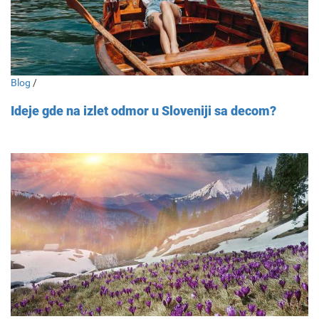
Blog
/
Ideje gde na izlet odmor u Sloveniji sa decom?