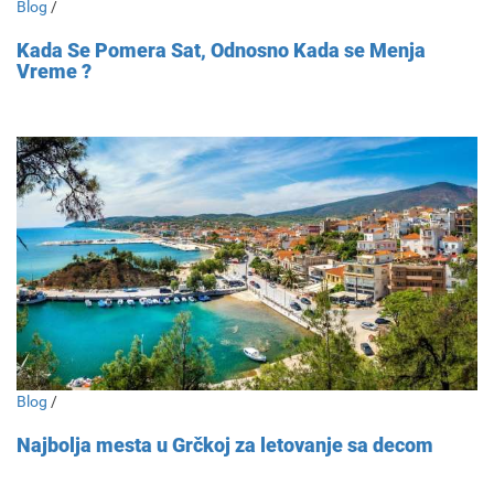
Blog
/
Kada Se Pomera Sat, Odnosno Kada se Menja
Vreme ?
Blog
/
Najbolja mesta u Grčkoj za letovanje sa decom