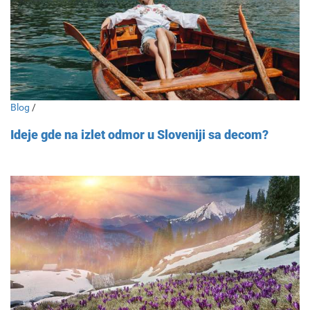
Blog
/
Ideje gde na izlet odmor u Sloveniji sa decom?