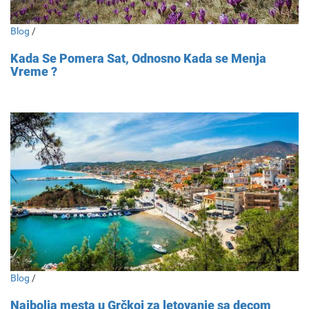
Blog
/
Kada Se Pomera Sat, Odnosno Kada se Menja
Vreme ?
Blog
/
Najbolja mesta u Grčkoj za letovanje sa decom