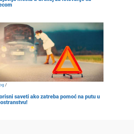
ecom
og
/
orisni saveti ako zatreba pomoć na putu u
nostranstvu!