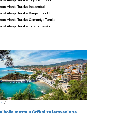
nost Alanja Turska Taşucu Turska
nost Alanja Turska Instambul
nost Alanja Turska Banja Luka Bh
nost Alanja Turska Osmaniye Turska
nost Alanja Turska Tarsus Turska
og
/
ajbolja mesta u Grčkoj za letovanje sa