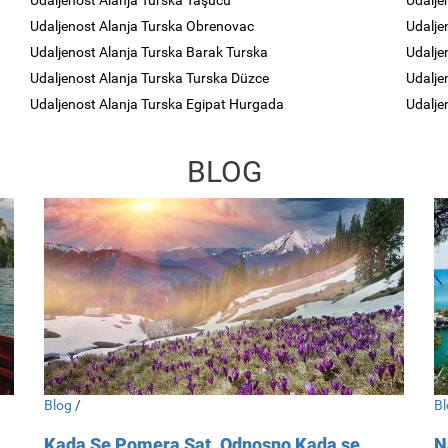
Udaljenost Alanja Turska Taşucu
Udalje
Udaljenost Alanja Turska Obrenovac
Udalje
Udaljenost Alanja Turska Barak Turska
Udalje
Udaljenost Alanja Turska Turska Düzce
Udalje
Udaljenost Alanja Turska Egipat Hurgada
Udalje
BLOG
Blog
/
Bl
Kada Se Pomera Sat, Odnosno Kada se
N