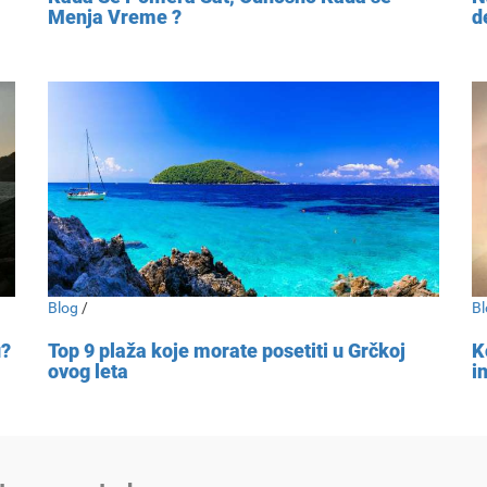
Menja Vreme ?
d
Blog
/
Bl
u?
Top 9 plaža koje morate posetiti u Grčkoj
K
ovog leta
i