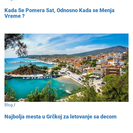
Kada Se Pomera Sat, Odnosno Kada se Menja
Vreme ?
Blog
/
Najbolja mesta u Grčkoj za letovanje sa decom