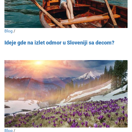
Blog
/
Ideje gde na izlet odmor u Sloveniji sa decom?
Blog
/