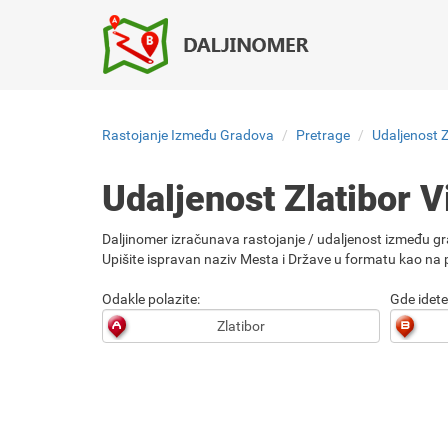
Rastojanje Između Gradova
Pretrage
Udaljenost Z
Udaljenost Zlatibor 
Daljinomer izračunava rastojanje / udaljenost između gr
Upišite ispravan naziv Mesta i Države u formatu kao na p
Odakle polazite:
Gde idete