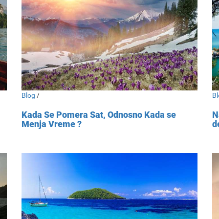
Blog
/
Bl
Kada Se Pomera Sat, Odnosno Kada se
N
Menja Vreme ?
d