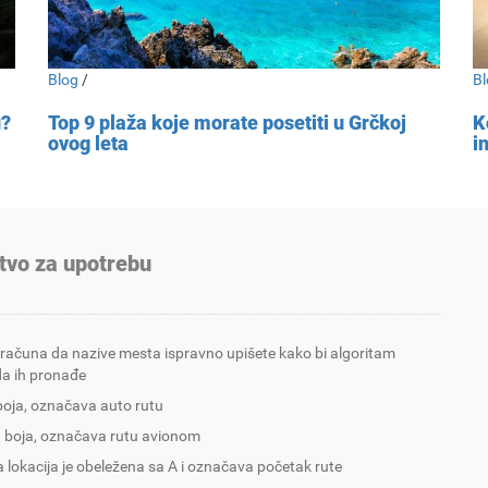
Blog
/
Bl
u?
Top 9 plaža koje morate posetiti u Grčkoj
K
ovog leta
i
tvo za upotrebu
 računa da nazive mesta ispravno upišete kako bi algoritam
a ih pronađe
boja, označava auto rutu
 boja, označava rutu avionom
 lokacija je obeležena sa A i označava početak rute