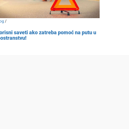
og
/
orisni saveti ako zatreba pomoć na putu u
nostranstvu!