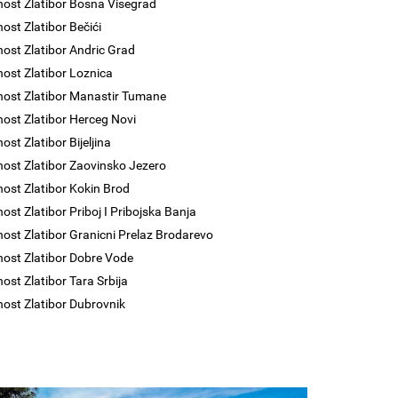
nost Zlatibor Bosna Visegrad
nost Zlatibor Bečići
nost Zlatibor Andric Grad
nost Zlatibor Loznica
nost Zlatibor Manastir Tumane
nost Zlatibor Herceg Novi
ost Zlatibor Bijeljina
nost Zlatibor Zaovinsko Jezero
nost Zlatibor Kokin Brod
nost Zlatibor Priboj I Pribojska Banja
nost Zlatibor Granicni Prelaz Brodarevo
nost Zlatibor Dobre Vode
nost Zlatibor Tara Srbija
nost Zlatibor Dubrovnik