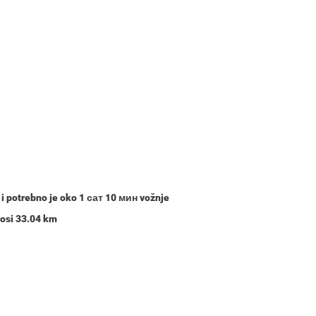
, i potrebno je oko
1 сат 10 мин
vožnje
nosi 33.04 km