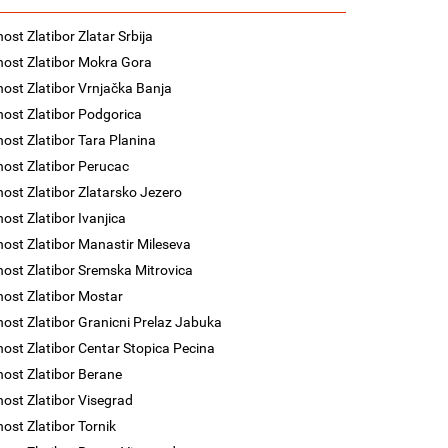
ost Zlatibor Zlatar Srbija
nost Zlatibor Mokra Gora
nost Zlatibor Vrnjačka Banja
nost Zlatibor Podgorica
nost Zlatibor Tara Planina
nost Zlatibor Perucac
nost Zlatibor Zlatarsko Jezero
nost Zlatibor Ivanjica
nost Zlatibor Manastir Mileseva
nost Zlatibor Sremska Mitrovica
nost Zlatibor Mostar
nost Zlatibor Granicni Prelaz Jabuka
nost Zlatibor Centar Stopica Pecina
nost Zlatibor Berane
nost Zlatibor Visegrad
nost Zlatibor Tornik