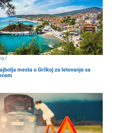
og
/
ajbolja mesta u Grčkoj za letovanje sa
ecom