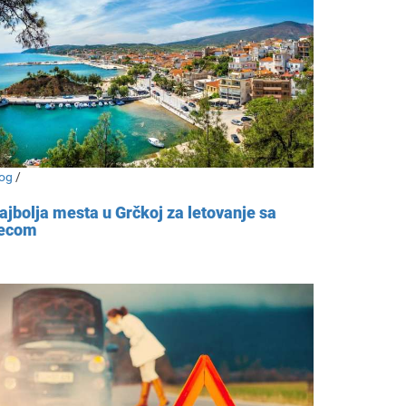
og
/
ajbolja mesta u Grčkoj za letovanje sa
ecom