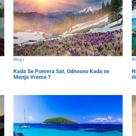
Blog
/
Bl
Kada Se Pomera Sat, Odnosno Kada se
N
Menja Vreme ?
d