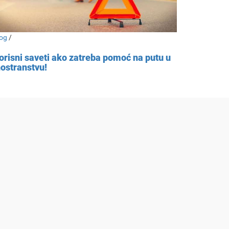
og
/
orisni saveti ako zatreba pomoć na putu u
nostranstvu!