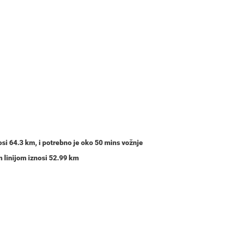
osi
64.3 km
, i potrebno je oko
50 mins
vožnje
 linijom iznosi 52.99 km