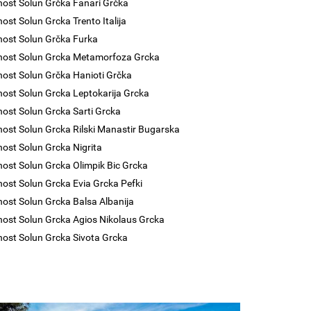
nost Solun Grčka Fanari Grčka
nost Solun Grcka Trento Italija
nost Solun Grčka Furka
nost Solun Grcka Metamorfoza Grcka
nost Solun Grčka Hanioti Grčka
nost Solun Grcka Leptokarija Grcka
nost Solun Grcka Sarti Grcka
nost Solun Grcka Rilski Manastir Bugarska
nost Solun Grcka Nigrita
nost Solun Grcka Olimpik Bic Grcka
nost Solun Grcka Evia Grcka Pefki
nost Solun Grcka Balsa Albanija
nost Solun Grcka Agios Nikolaus Grcka
nost Solun Grcka Sivota Grcka