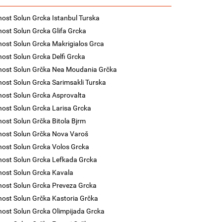
nost Solun Grcka Istanbul Turska
nost Solun Grcka Glifa Grcka
nost Solun Grcka Makrigialos Grca
nost Solun Grcka Delfi Grcka
nost Solun Grčka Nea Moudania Grčka
nost Solun Grcka Sarimsakli Turska
nost Solun Grcka Asprovalta
nost Solun Grcka Larisa Grcka
nost Solun Grčka Bitola Bjrm
nost Solun Grčka Nova Varoš
nost Solun Grcka Volos Grcka
nost Solun Grcka Lefkada Grcka
nost Solun Grcka Kavala
nost Solun Grcka Preveza Grcka
nost Solun Grčka Kastoria Grčka
nost Solun Grcka Olimpijada Grcka