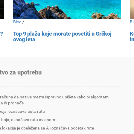
Blog
/
Bl
u?
Top 9 plaža koje morate posetiti u Grčkoj
K
ovog leta
i
tvo za upotrebu
 računa da nazive mesta ispravno upišete kako bi algoritam
a ih pronađe
boja, označava auto rutu
 boja, označava rutu avionom
 lokacija je obeležena sa A i označava početak rute