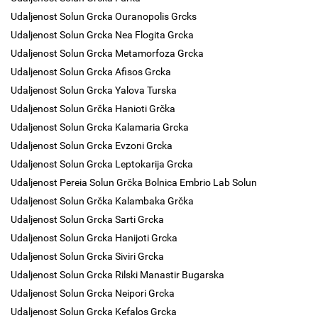
Udaljenost Solun Grcka Ouranopolis Grcks
Udaljenost Solun Grcka Nea Flogita Grcka
Udaljenost Solun Grcka Metamorfoza Grcka
Udaljenost Solun Grcka Afisos Grcka
Udaljenost Solun Grcka Yalova Turska
Udaljenost Solun Grčka Hanioti Grčka
Udaljenost Solun Grcka Kalamaria Grcka
Udaljenost Solun Grcka Evzoni Grcka
Udaljenost Solun Grcka Leptokarija Grcka
Udaljenost Pereia Solun Grčka Bolnica Embrio Lab Solun
Udaljenost Solun Grčka Kalambaka Grčka
Udaljenost Solun Grcka Sarti Grcka
Udaljenost Solun Grcka Hanijoti Grcka
Udaljenost Solun Grcka Siviri Grcka
Udaljenost Solun Grcka Rilski Manastir Bugarska
Udaljenost Solun Grcka Neipori Grcka
Udaljenost Solun Grcka Kefalos Grcka