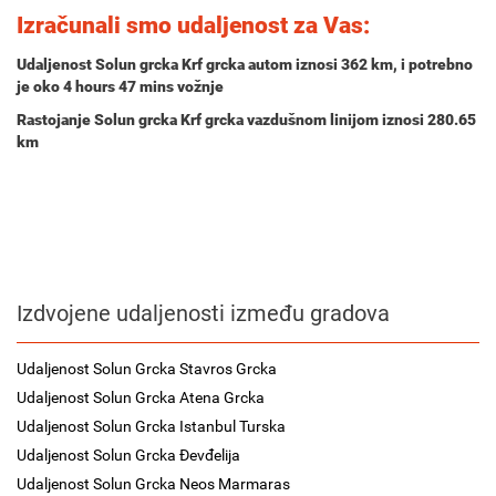
Izračunali smo udaljenost za Vas:
Udaljenost Solun grcka Krf grcka autom iznosi
362 km
, i potrebno
je oko
4 hours 47 mins
vožnje
Rastojanje Solun grcka Krf grcka vazdušnom linijom iznosi 280.65
km
Izdvojene udaljenosti između gradova
Udaljenost Solun Grcka Stavros Grcka
Udaljenost Solun Grcka Atena Grcka
Udaljenost Solun Grcka Istanbul Turska
Udaljenost Solun Grcka Đevđelija
Udaljenost Solun Grcka Neos Marmaras