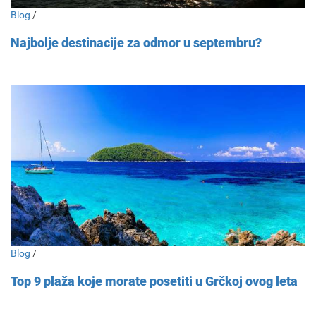
Blog
/
Najbolje destinacije za odmor u septembru?
Blog
/
Top 9 plaža koje morate posetiti u Grčkoj ovog leta