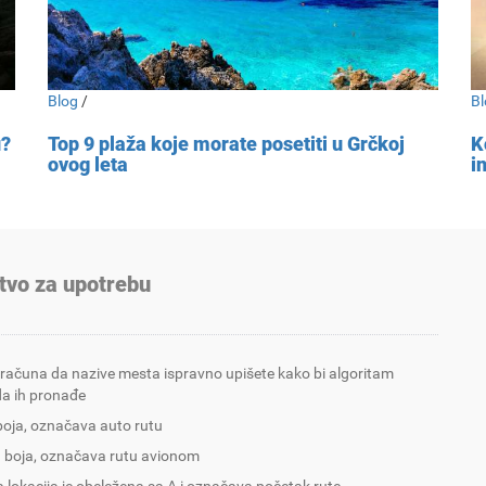
Blog
/
Bl
u?
Top 9 plaža koje morate posetiti u Grčkoj
K
ovog leta
i
tvo za upotrebu
 računa da nazive mesta ispravno upišete kako bi algoritam
a ih pronađe
boja, označava auto rutu
 boja, označava rutu avionom
 lokacija je obeležena sa A i označava početak rute