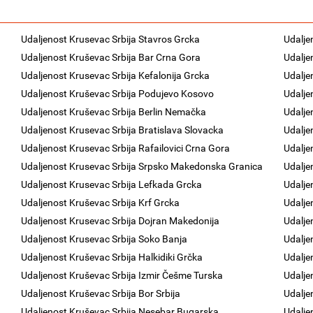
Udaljenost Krusevac Srbija Stavros Grcka
Udalje
Udaljenost Kruševac Srbija Bar Crna Gora
Udalje
Udaljenost Krusevac Srbija Kefalonija Grcka
Udalje
Udaljenost Kruševac Srbija Podujevo Kosovo
Udalje
Udaljenost Kruševac Srbija Berlin Nemačka
Udalje
Udaljenost Krusevac Srbija Bratislava Slovacka
Udalje
Udaljenost Krusevac Srbija Rafailovici Crna Gora
Udalje
Udaljenost Krusevac Srbija Srpsko Makedonska Granica
Udalje
Udaljenost Krusevac Srbija Lefkada Grcka
Udalje
Udaljenost Kruševac Srbija Krf Grcka
Udalje
Udaljenost Krusevac Srbija Dojran Makedonija
Udalje
Udaljenost Krusevac Srbija Soko Banja
Udalje
Udaljenost Kruševac Srbija Halkidiki Grčka
Udalje
Udaljenost Kruševac Srbija Izmir Češme Turska
Udalje
Udaljenost Kruševac Srbija Bor Srbija
Udalje
Udaljenost Kruševac Srbija Nesebar Bugarska
Udalje