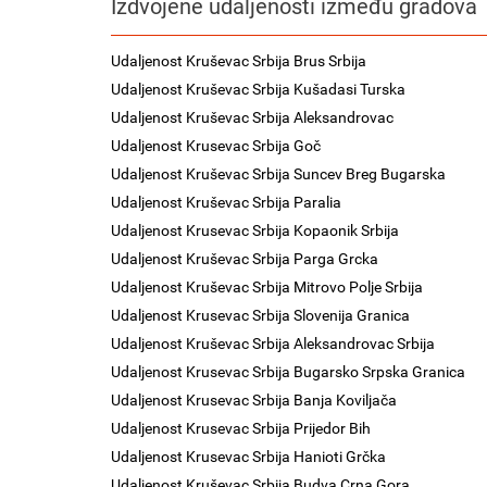
Izdvojene udaljenosti između gradova
Udaljenost Kruševac Srbija Brus Srbija
Udaljenost Kruševac Srbija Kušadasi Turska
Udaljenost Kruševac Srbija Aleksandrovac
Udaljenost Krusevac Srbija Goč
Udaljenost Kruševac Srbija Suncev Breg Bugarska
Udaljenost Kruševac Srbija Paralia
Udaljenost Krusevac Srbija Kopaonik Srbija
Udaljenost Kruševac Srbija Parga Grcka
Udaljenost Kruševac Srbija Mitrovo Polje Srbija
Udaljenost Krusevac Srbija Slovenija Granica
Udaljenost Kruševac Srbija Aleksandrovac Srbija
Udaljenost Krusevac Srbija Bugarsko Srpska Granica
Udaljenost Krusevac Srbija Banja Koviljača
Udaljenost Krusevac Srbija Prijedor Bih
Udaljenost Krusevac Srbija Hanioti Grčka
Udaljenost Kruševac Srbija Budva Crna Gora