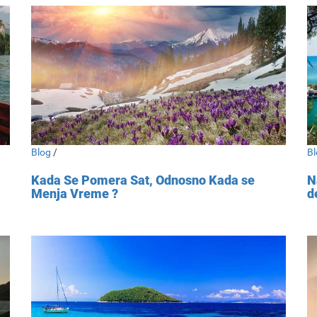
Blog
/
Bl
Kada Se Pomera Sat, Odnosno Kada se
N
Menja Vreme ?
d