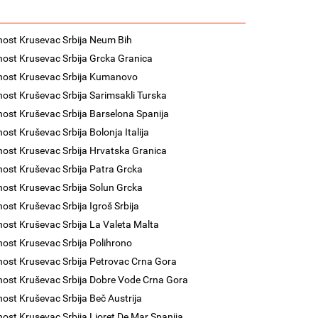
nost Krusevac Srbija Neum Bih
nost Krusevac Srbija Grcka Granica
nost Krusevac Srbija Kumanovo
nost Kruševac Srbija Sarimsakli Turska
nost Kruševac Srbija Barselona Spanija
nost Kruševac Srbija Bolonja Italija
nost Krusevac Srbija Hrvatska Granica
nost Kruševac Srbija Patra Grcka
nost Krusevac Srbija Solun Grcka
nost Kruševac Srbija Igroš Srbija
nost Kruševac Srbija La Valeta Malta
nost Krusevac Srbija Polihrono
nost Krusevac Srbija Petrovac Crna Gora
nost Kruševac Srbija Dobre Vode Crna Gora
nost Kruševac Srbija Beč Austrija
nost Krusevac Srbija Ljoret De Mar Spanija