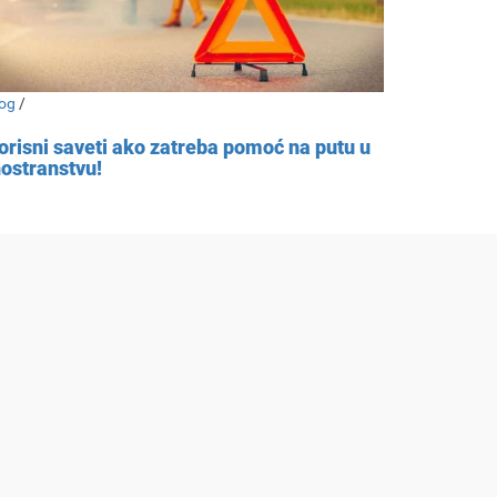
og
/
orisni saveti ako zatreba pomoć na putu u
nostranstvu!