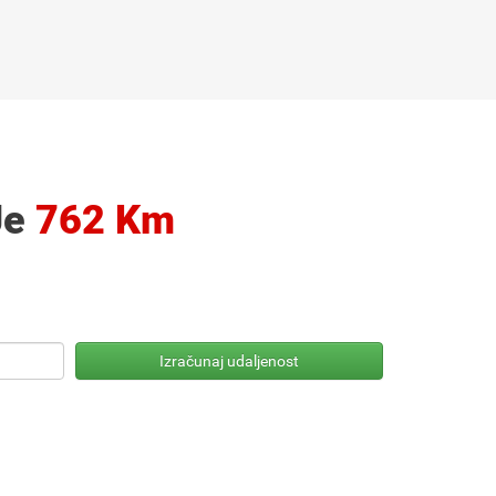
Je
762 Km