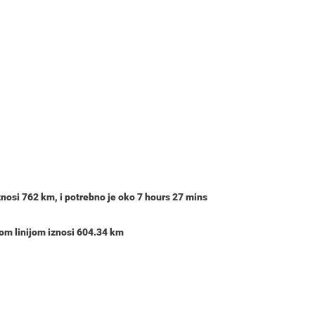
znosi
762 km
, i potrebno je oko
7 hours 27 mins
nom linijom iznosi 604.34 km