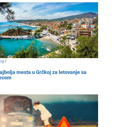
og
/
ajbolja mesta u Grčkoj za letovanje sa
ecom