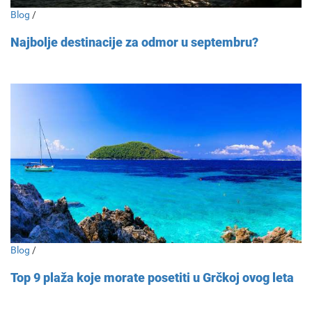
Blog
/
Najbolje destinacije za odmor u septembru?
Blog
/
Top 9 plaža koje morate posetiti u Grčkoj ovog leta