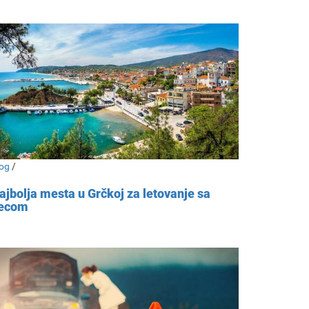
og
/
ajbolja mesta u Grčkoj za letovanje sa
ecom