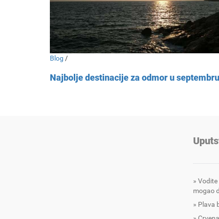
Blog
/
Najbolje destinacije za odmor u septembr
Uputs
Vodite
mogao d
Plava 
Crvena