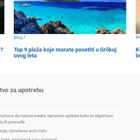
Blog
/
Bl
u?
Top 9 plaža koje morate posetiti u Grčkoj
K
ovog leta
i
tvo za upotrebu
 računa da nazive mesta ispravno upišete kako bi algoritam
a ih pronađe
boja, označava auto rutu
 boja, označava rutu avionom