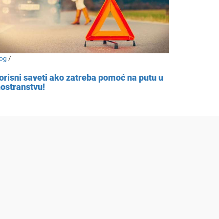
og
/
orisni saveti ako zatreba pomoć na putu u
nostranstvu!