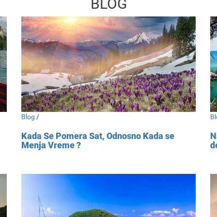
BLOG
Blog
/
Bl
Kada Se Pomera Sat, Odnosno Kada se
N
Menja Vreme ?
d