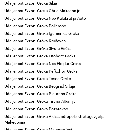
Udaljenost Evzoni Grčka Sikia
Udaljenost Evzoni Grcka Ohrid Makedonija
Udaljenost Evzoni Grcka Neo Kalakratija Auto
Udaljenost Evzoni Grcka Polihrono
Udaljenost Evzoni Grcka Igumenica Grcka
Udaljenost Evzoni Grčka Kruševac
Udaljenost Evzoni Grčka Sivota Grčka
Udaljenost Evzoni Grcka Litohoro Grcka
Udaljenost Evzoni Grcka Nea Flogita Grcka
Udaljenost Evzoni Grcka Pefkohori Grcka
Udaljenost Evzoni Grcka Tasos Grcka
Udaljenost Evzoni Grcka Beograd Srbija
Udaljenost Evzoni Grcka Platanos Grcka
Udaljenost Evzoni Grcka Tirana Albanija
Udaljenost Evzoni Grcka Pozarevac
Udaljenost Evzoni Grcka Aleksandropolis Grckagevgelija
Makedonija
Udaljenost Evzoni Grcka Metamorfosi