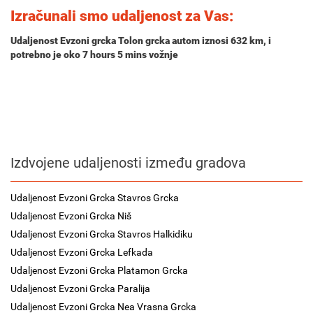
Izračunali smo udaljenost za Vas:
Udaljenost Evzoni grcka Tolon grcka autom iznosi
632 km
, i
potrebno je oko
7 hours 5 mins
vožnje
Izdvojene udaljenosti između gradova
Udaljenost Evzoni Grcka Stavros Grcka
Udaljenost Evzoni Grcka Niš
Udaljenost Evzoni Grcka Stavros Halkidiku
Udaljenost Evzoni Grcka Lefkada
Udaljenost Evzoni Grcka Platamon Grcka
Udaljenost Evzoni Grcka Paralija
Udaljenost Evzoni Grcka Nea Vrasna Grcka