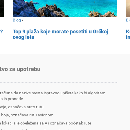
Blog
/
Bl
u?
Top 9 plaža koje morate posetiti u Grčkoj
K
ovog leta
i
tvo za upotrebu
 računa da nazive mesta ispravno upišete kako bi algoritam
a ih pronađe
boja, označava auto rutu
 boja, označava rutu avionom
 lokacija je obeležena sa A i označava početak rute