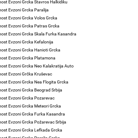
nost Evzoni Grcka Stavros Halkidiku
nost Evzoni Grcka Paralija
nost Evzoni Grcka Volos Grcka
nost Evzoni Grcka Patras Grcka
nost Evzoni Grcka Skala Furka Kasandra
nost Evzoni Grcka Kefalonija
nost Evzoni Grcka Hanioti Grcka
nost Evzoni Grcka Platamona
nost Evzoni Grcka Neo Kalakratija Auto
nost Evzoni Grčka Kruševac
nost Evzoni Grcka Nea Flogita Grcka
nost Evzoni Grcka Beograd Srbija
nost Evzoni Grcka Pozarevac
nost Evzoni Grcka Meteori Grcka
nost Evzoni Grcka Furka Kasandra
nost Evzoni Grcka Požarevac Srbija
nost Evzoni Grcka Lefkada Grcka