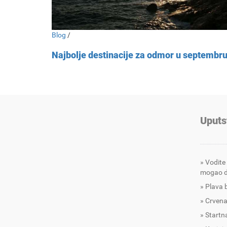
Blog
/
Najbolje destinacije za odmor u septembr
Uputs
Vodite
mogao d
Plava 
Crvena
Startna