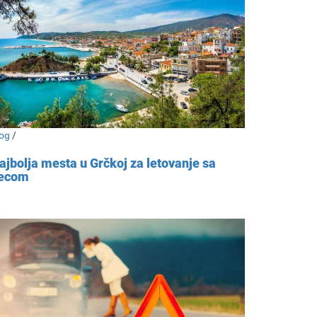
og
/
ajbolja mesta u Grčkoj za letovanje sa
ecom