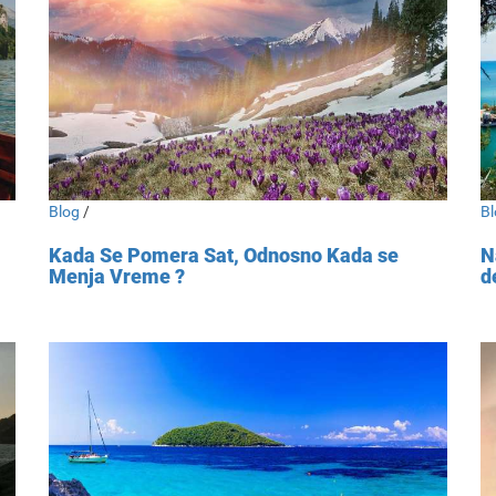
Blog
/
Bl
Kada Se Pomera Sat, Odnosno Kada se
N
Menja Vreme ?
d