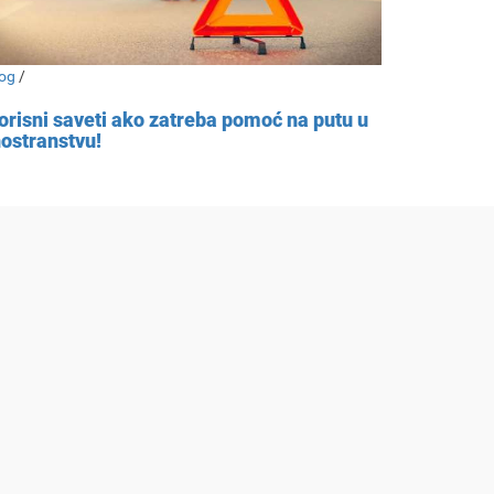
og
/
orisni saveti ako zatreba pomoć na putu u
nostranstvu!