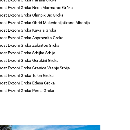
nost Evzoni Grcka Paralia Grcka
nost Evzoni Grčka Neos Marmaras Grčka
nost Evzoni Grcka Olimpik Bic Grcka
nost Evzoni Grcka Ohrid Makedonijatirana Albanija
nost Evzoni Grčka Kavala Grčka
nost Evzoni Grcka Asprovalta Grcka
nost Evzoni Grčka Zakintos Grcka
nost Evzoni Grcka Srbijka Srbija
nost Evzoni Grcka Gerakini Grcka
nost Evzoni Grcka Granica Vranje Srbija
nost Evzoni Grcka Tolon Grcka
nost Evzoni Grcka Edesa Grčka
nost Evzoni Grcka Perea Grcka