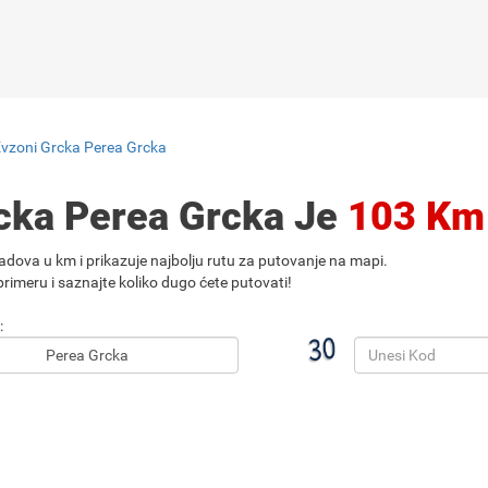
Evzoni Grcka Perea Grcka
rcka Perea Grcka Je
103 Km
adova u km i prikazuje najbolju rutu za putovanje na mapi.
rimeru i saznajte koliko dugo ćete putovati!
: