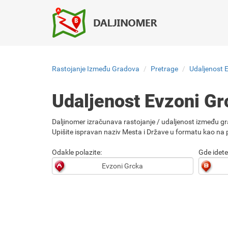
Rastojanje Između Gradova
Pretrage
Udaljenost 
Udaljenost Evzoni G
Daljinomer izračunava rastojanje / udaljenost između gr
Upišite ispravan naziv Mesta i Države u formatu kao na p
Odakle polazite:
Gde idete