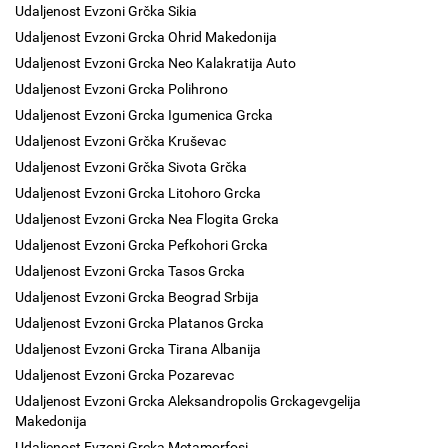
Udaljenost Evzoni Grčka Sikia
Udaljenost Evzoni Grcka Ohrid Makedonija
Udaljenost Evzoni Grcka Neo Kalakratija Auto
Udaljenost Evzoni Grcka Polihrono
Udaljenost Evzoni Grcka Igumenica Grcka
Udaljenost Evzoni Grčka Kruševac
Udaljenost Evzoni Grčka Sivota Grčka
Udaljenost Evzoni Grcka Litohoro Grcka
Udaljenost Evzoni Grcka Nea Flogita Grcka
Udaljenost Evzoni Grcka Pefkohori Grcka
Udaljenost Evzoni Grcka Tasos Grcka
Udaljenost Evzoni Grcka Beograd Srbija
Udaljenost Evzoni Grcka Platanos Grcka
Udaljenost Evzoni Grcka Tirana Albanija
Udaljenost Evzoni Grcka Pozarevac
Udaljenost Evzoni Grcka Aleksandropolis Grckagevgelija
Makedonija
Udaljenost Evzoni Grcka Metamorfosi