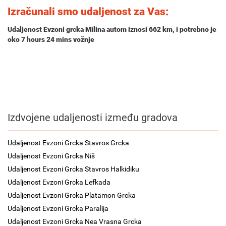
Izračunali smo udaljenost za Vas:
Udaljenost Evzoni grcka Milina autom iznosi
662 km
, i potrebno je
oko
7 hours 24 mins
vožnje
Izdvojene udaljenosti između gradova
Udaljenost Evzoni Grcka Stavros Grcka
Udaljenost Evzoni Grcka Niš
Udaljenost Evzoni Grcka Stavros Halkidiku
Udaljenost Evzoni Grcka Lefkada
Udaljenost Evzoni Grcka Platamon Grcka
Udaljenost Evzoni Grcka Paralija
Udaljenost Evzoni Grcka Nea Vrasna Grcka