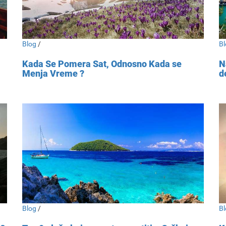
Blog
/
Bl
Kada Se Pomera Sat, Odnosno Kada se
N
Menja Vreme ?
d
Blog
/
Bl