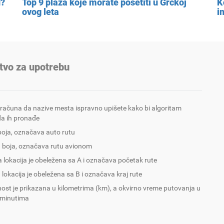
u?
Top 9 plaža koje morate posetiti u Grčkoj
K
ovog leta
i
tvo za upotrebu
 računa da nazive mesta ispravno upišete kako bi algoritam
a ih pronađe
boja, označava auto rutu
 boja, označava rutu avionom
 lokacija je obeležena sa A i označava početak rute
 lokacija je obeležena sa B i označava kraj rute
nost je prikazana u kilometrima (km), a okvirno vreme putovanja u
 minutima