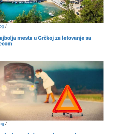
og
/
ajbolja mesta u Grčkoj za letovanje sa
ecom
og
/