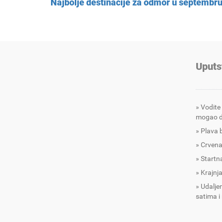
Najbolje destinacije za odmor u septembr
Uputs
Vodite
mogao d
Plava 
Crvena
Startna
Krajnja
Udalje
satima i