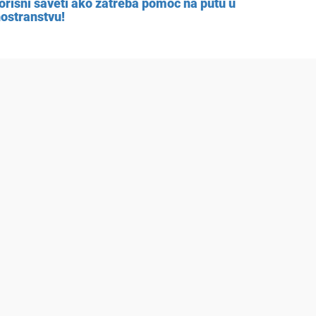
orisni saveti ako zatreba pomoć na putu u
nostranstvu!