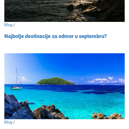
Blog
/
Najbolje destinacije za odmor u septembru?
Blog
/