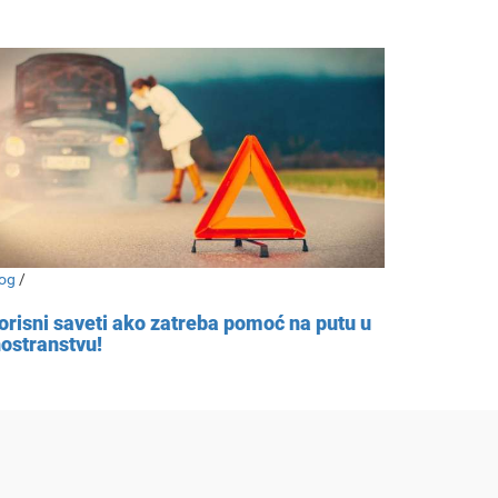
og
/
orisni saveti ako zatreba pomoć na putu u
nostranstvu!