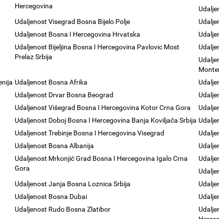
Hercegovina
Udalje
Udaljenost Visegrad Bosna Bijelo Polje
Udalje
Udaljenost Bosna I Hercegovina Hrvatska
Udalje
Udaljenost Bijeljina Bosna I Hercegovina Pavlovic Most
Udalje
Prelaz Srbija
Udalje
Monte
enija
Udaljenost Bosna Afrika
Udalje
Udaljenost Drvar Bosna Beograd
Udalje
Udaljenost Višegrad Bosna I Hercegovina Kotor Crna Gora
Udalje
Udaljenost Doboj Bosna I Hercegovina Banja Koviljača Srbija
Udalje
Udaljenost Trebinje Bosna I Hercegovina Visegrad
Udalje
Udaljenost Bosna Albanija
Udalje
Udaljenost Mrkonjić Grad Bosna I Hercegovina Igalo Crna
Udalje
Gora
Udalje
Udaljenost Janja Bosna Loznica Srbija
Udalje
Udaljenost Bosna Dubai
Udalje
Udaljenost Rudo Bosna Zlatibor
Udalje