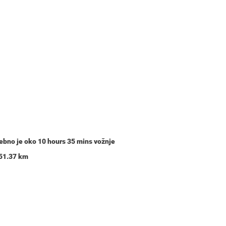
trebno je oko
10 hours 35 mins
vožnje
551.37 km