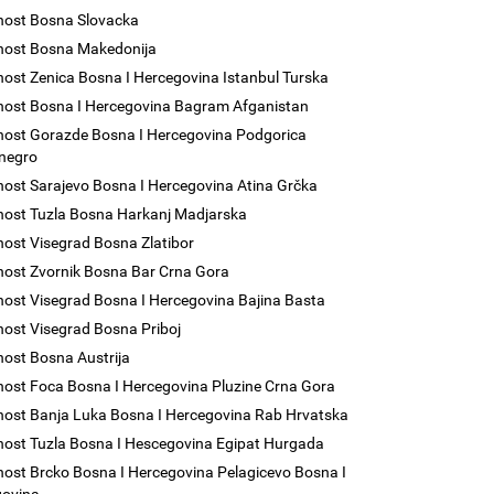
nost Bosna Slovacka
nost Bosna Makedonija
nost Zenica Bosna I Hercegovina Istanbul Turska
nost Bosna I Hercegovina Bagram Afganistan
nost Gorazde Bosna I Hercegovina Podgorica
negro
nost Sarajevo Bosna I Hercegovina Atina Grčka
nost Tuzla Bosna Harkanj Madjarska
nost Visegrad Bosna Zlatibor
nost Zvornik Bosna Bar Crna Gora
nost Visegrad Bosna I Hercegovina Bajina Basta
nost Visegrad Bosna Priboj
nost Bosna Austrija
nost Foca Bosna I Hercegovina Pluzine Crna Gora
nost Banja Luka Bosna I Hercegovina Rab Hrvatska
nost Tuzla Bosna I Hescegovina Egipat Hurgada
nost Brcko Bosna I Hercegovina Pelagicevo Bosna I