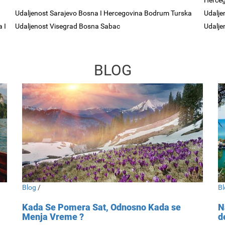
Herce
Udaljenost Sarajevo Bosna I Hercegovina Bodrum Turska
Udalje
 I
Udaljenost Visegrad Bosna Sabac
Udalje
BLOG
Blog
/
Bl
Kada Se Pomera Sat, Odnosno Kada se
N
Menja Vreme ?
d