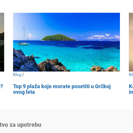
Blog
/
Bl
u?
Top 9 plaža koje morate posetiti u Grčkoj
K
ovog leta
i
tvo za upotrebu