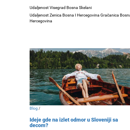
Udaljenost Visegrad Bosna Skelani
Udaljenost Zenica Bosna I Hercegovina Gračanica Bosna
Hercegovina
Blog
/
Ideje gde na izlet odmor u Sloveniji sa
decom?