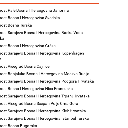
nost Pale Bosna I Hercegovna Jahorina
nost Bosna I Hercegovina Svedska
nost Bosna Turska
nost Sarajevo Bosna I Hercegovina Baska Voda
ska
nost Bosna I Hercegovina Grčka
nost Sarajevo Bosna I Hercegovina Kopenhagen
a
nost Visegrad Bosna Cajnice
nost Banjaluka Bosna I Hercegovina Moskva Rusija
nost Sarajevo Bosna I Hercegovina Podgora Hrvatska
nost Bosna I Hercegovina Nica Francuska
nost Sarajevo Bosna I Hercegovina Trpanj Hrvatska
nost Visegrad Bosna Scepan Polje Crna Gora
nost Sarajevo Bosna I Hercegovina Klek Hrvatska
nost Sarajevo Bosna I Hercegovina Istanbul Turska
nost Bosna Bugarska