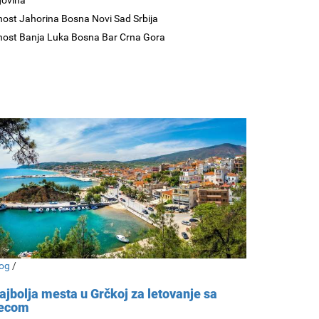
govina
nost Jahorina Bosna Novi Sad Srbija
nost Banja Luka Bosna Bar Crna Gora
og
/
ajbolja mesta u Grčkoj za letovanje sa
ecom