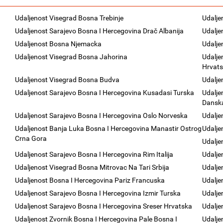
Udaljenost Visegrad Bosna Trebinje
Udalje
Udaljenost Sarajevo Bosna I Hercegovina Drač Albanija
Udalje
Udaljenost Bosna Njemacka
Udalje
Udaljenost Visegrad Bosna Jahorina
Udalje
Hrvat
Udaljenost Visegrad Bosna Budva
Udalje
Udaljenost Sarajevo Bosna I Hercegovina Kusadasi Turska
Udalje
Dansk
Udaljenost Sarajevo Bosna I Hercegovina Oslo Norveska
Udalje
Udaljenost Banja Luka Bosna I Hercegovina Manastir Ostrog
Udalje
Crna Gora
Udalje
Udaljenost Sarajevo Bosna I Hercegovina Rim Italija
Udalje
Udaljenost Visegrad Bosna Mitrovac Na Tari Srbija
Udalje
Udaljenost Bosna I Hercegovina Pariz Francuska
Udalje
Udaljenost Sarajevo Bosna I Hercegovina Izmir Turska
Udalje
Udaljenost Sarajevo Bosna I Hercegovina Sreser Hrvatska
Udalje
Udaljenost Zvornik Bosna I Hercegovina Pale Bosna I
Udalje