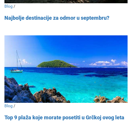
Blog
/
Najbolje destinacije za odmor u septembru?
Blog
/
Top 9 plaža koje morate posetiti u Grčkoj ovog leta