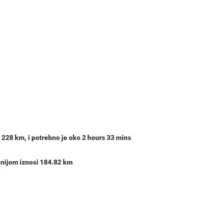
i
228 km
, i potrebno je oko
2 hours 33 mins
inijom iznosi 184.82 km