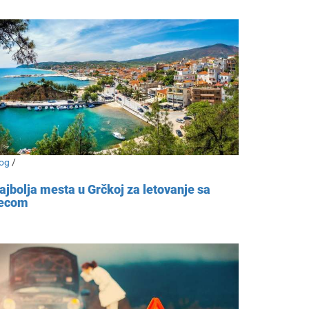
og
/
ajbolja mesta u Grčkoj za letovanje sa
ecom