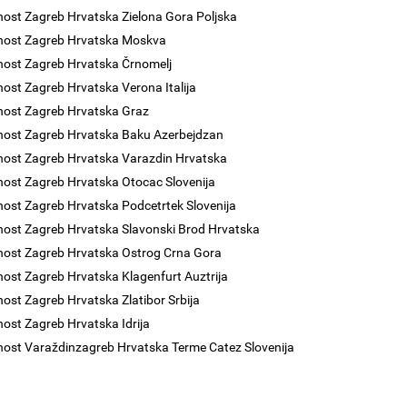
nost Zagreb Hrvatska Zielona Gora Poljska
nost Zagreb Hrvatska Moskva
nost Zagreb Hrvatska Črnomelj
nost Zagreb Hrvatska Verona Italija
nost Zagreb Hrvatska Graz
nost Zagreb Hrvatska Baku Azerbejdzan
nost Zagreb Hrvatska Varazdin Hrvatska
nost Zagreb Hrvatska Otocac Slovenija
nost Zagreb Hrvatska Podcetrtek Slovenija
nost Zagreb Hrvatska Slavonski Brod Hrvatska
nost Zagreb Hrvatska Ostrog Crna Gora
nost Zagreb Hrvatska Klagenfurt Auztrija
nost Zagreb Hrvatska Zlatibor Srbija
nost Zagreb Hrvatska Idrija
nost Varaždinzagreb Hrvatska Terme Catez Slovenija