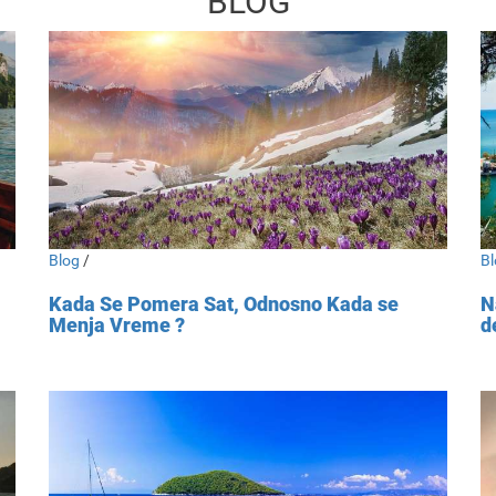
BLOG
Blog
/
Bl
Kada Se Pomera Sat, Odnosno Kada se
N
Menja Vreme ?
d