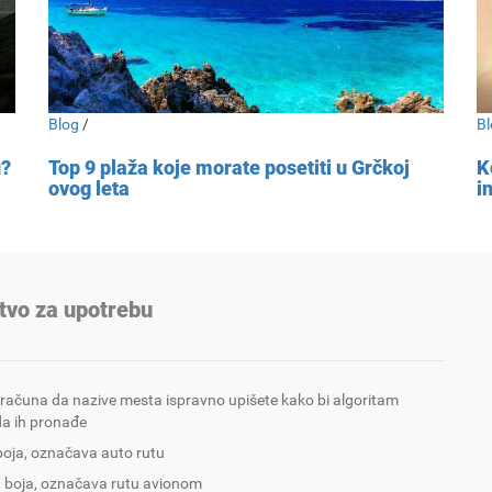
Blog
/
Bl
u?
Top 9 plaža koje morate posetiti u Grčkoj
K
ovog leta
i
tvo za upotrebu
 računa da nazive mesta ispravno upišete kako bi algoritam
a ih pronađe
boja, označava auto rutu
 boja, označava rutu avionom