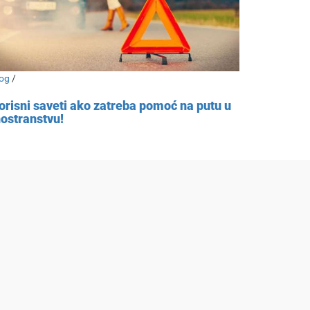
og
/
orisni saveti ako zatreba pomoć na putu u
nostranstvu!