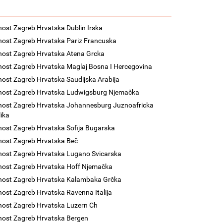
nost Zagreb Hrvatska Dublin Irska
nost Zagreb Hrvatska Pariz Francuska
nost Zagreb Hrvatska Atena Grcka
nost Zagreb Hrvatska Maglaj Bosna I Hercegovina
nost Zagreb Hrvatska Saudijska Arabija
nost Zagreb Hrvatska Ludwigsburg Njemačka
nost Zagreb Hrvatska Johannesburg Juznoafricka
ika
nost Zagreb Hrvatska Sofija Bugarska
nost Zagreb Hrvatska Beč
nost Zagreb Hrvatska Lugano Svicarska
nost Zagreb Hrvatska Hoff Njemačka
nost Zagreb Hrvatska Kalambaka Grčka
nost Zagreb Hrvatska Ravenna Italija
nost Zagreb Hrvatska Luzern Ch
nost Zagreb Hrvatska Bergen