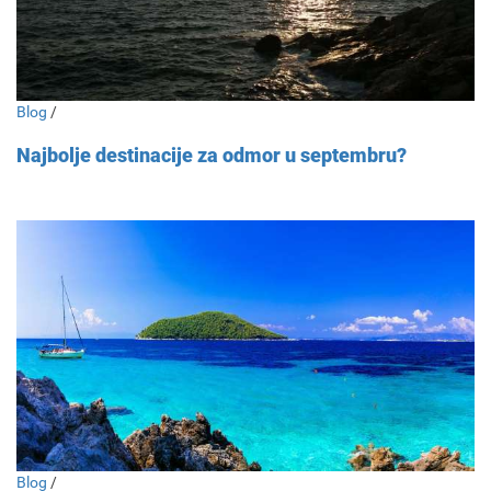
Blog
/
Najbolje destinacije za odmor u septembru?
Blog
/