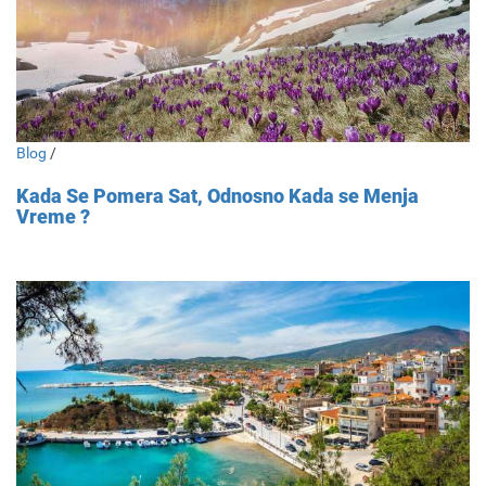
Blog
/
Kada Se Pomera Sat, Odnosno Kada se Menja
Vreme ?