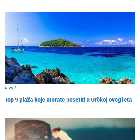
Blog
/
Top 9 plaža koje morate posetiti u Grčkoj ovog leta