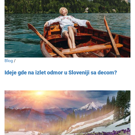
Blog
/
Ideje gde na izlet odmor u Sloveniji sa decom?