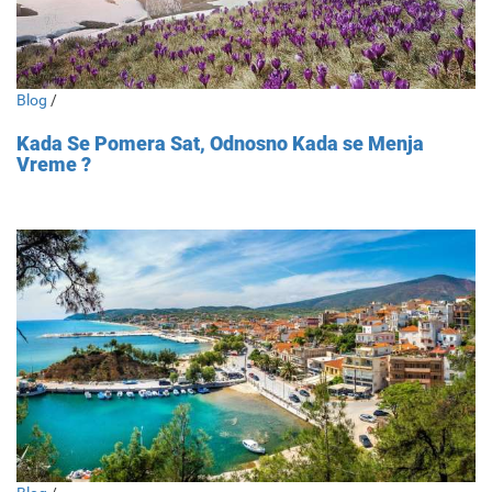
Blog
/
Kada Se Pomera Sat, Odnosno Kada se Menja
Vreme ?