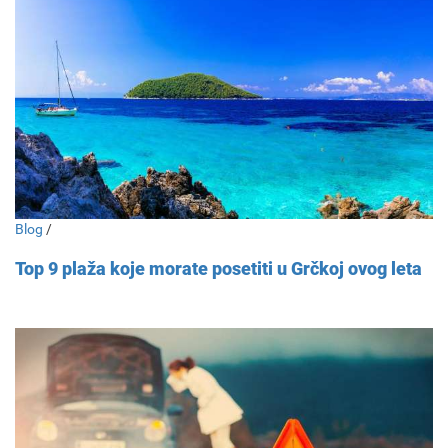
Blog
/
Top 9 plaža koje morate posetiti u Grčkoj ovog leta