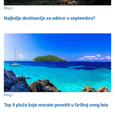
Blog
/
Najbolje destinacije za odmor u septembru?
Blog
/
Top 9 plaža koje morate posetiti u Grčkoj ovog leta