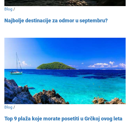
Blog
/
Najbolje destinacije za odmor u septembru?
Blog
/
Top 9 plaža koje morate posetiti u Grčkoj ovog leta