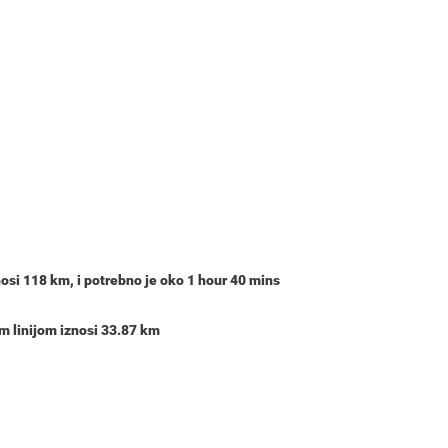
nosi
118 km
, i potrebno je oko
1 hour 40 mins
m linijom iznosi 33.87 km