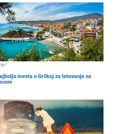
og
/
ajbolja mesta u Grčkoj za letovanje sa
ecom