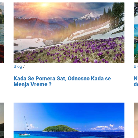
Blog
/
Bl
Kada Se Pomera Sat, Odnosno Kada se
N
Menja Vreme ?
d