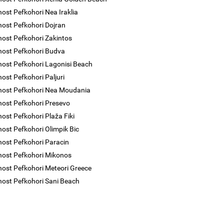
nost Pefkohori Nea Iraklia
nost Pefkohori Dojran
nost Pefkohori Zakintos
nost Pefkohori Budva
nost Pefkohori Lagonisi Beach
nost Pefkohori Paljuri
nost Pefkohori Nea Moudania
nost Pefkohori Presevo
nost Pefkohori Plaža Fiki
nost Pefkohori Olimpik Bic
nost Pefkohori Paracin
nost Pefkohori Mikonos
nost Pefkohori Meteori Greece
nost Pefkohori Sani Beach