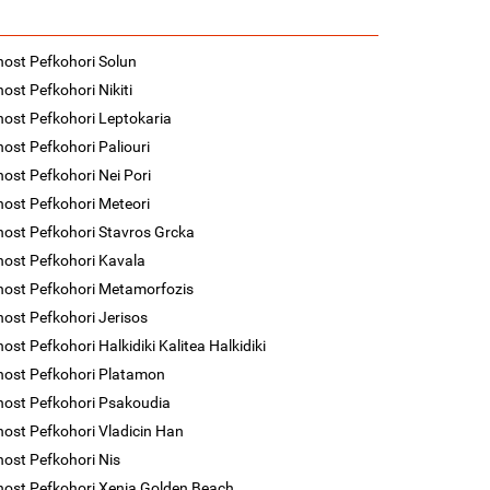
nost Pefkohori Solun
nost Pefkohori Nikiti
nost Pefkohori Leptokaria
nost Pefkohori Paliouri
nost Pefkohori Nei Pori
nost Pefkohori Meteori
nost Pefkohori Stavros Grcka
nost Pefkohori Kavala
nost Pefkohori Metamorfozis
nost Pefkohori Jerisos
ost Pefkohori Halkidiki Kalitea Halkidiki
nost Pefkohori Platamon
nost Pefkohori Psakoudia
nost Pefkohori Vladicin Han
nost Pefkohori Nis
nost Pefkohori Xenia Golden Beach