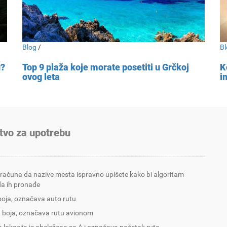
Blog
/
Bl
u?
Top 9 plaža koje morate posetiti u Grčkoj
K
ovog leta
i
tvo za upotrebu
 računa da nazive mesta ispravno upišete kako bi algoritam
a ih pronađe
boja, označava auto rutu
 boja, označava rutu avionom
 lokacija je obeležena sa A i označava početak rute