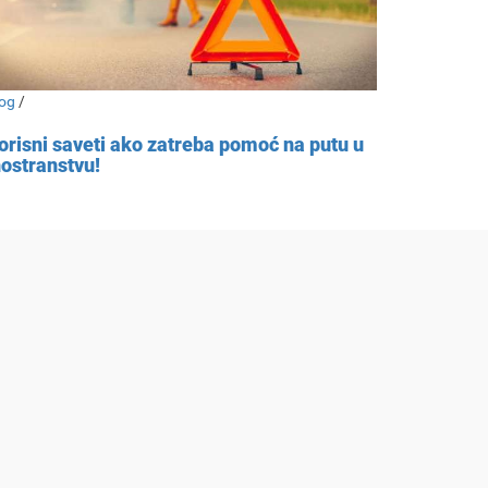
og
/
orisni saveti ako zatreba pomoć na putu u
nostranstvu!