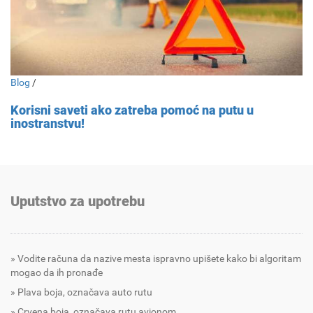
Blog
/
Korisni saveti ako zatreba pomoć na putu u
inostranstvu!
Uputstvo za upotrebu
Vodite računa da nazive mesta ispravno upišete kako bi algoritam
mogao da ih pronađe
Plava boja, označava auto rutu
Crvena boja, označava rutu avionom