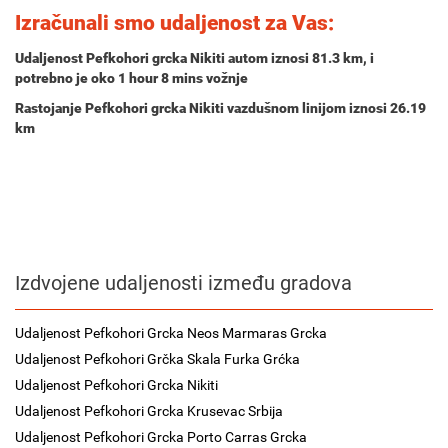
Izračunali smo udaljenost za Vas:
Udaljenost Pefkohori grcka Nikiti autom iznosi
81.3 km
, i
potrebno je oko
1 hour 8 mins
vožnje
Rastojanje Pefkohori grcka Nikiti vazdušnom linijom iznosi 26.19
km
Izdvojene udaljenosti između gradova
Udaljenost Pefkohori Grcka Neos Marmaras Grcka
Udaljenost Pefkohori Grčka Skala Furka Grćka
Udaljenost Pefkohori Grcka Nikiti
Udaljenost Pefkohori Grcka Krusevac Srbija
Udaljenost Pefkohori Grcka Porto Carras Grcka