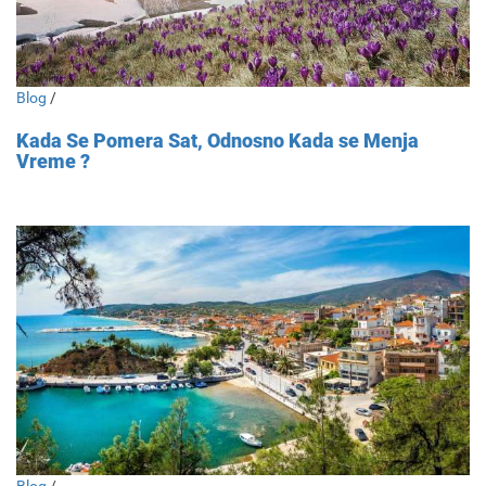
Blog
/
Kada Se Pomera Sat, Odnosno Kada se Menja
Vreme ?
Blog
/