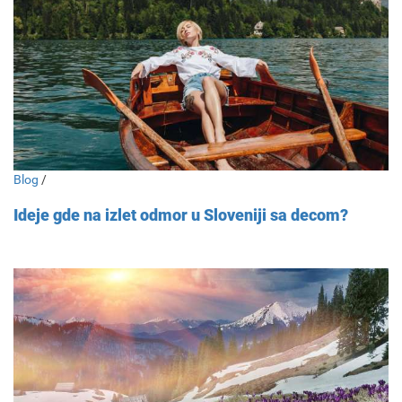
Blog
/
Ideje gde na izlet odmor u Sloveniji sa decom?