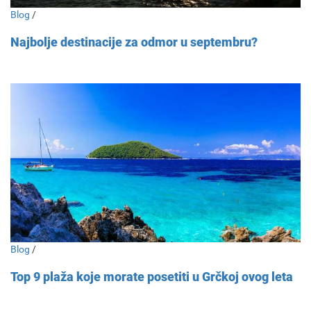
Blog
/
Najbolje destinacije za odmor u septembru?
Blog
/
Top 9 plaža koje morate posetiti u Grčkoj ovog leta