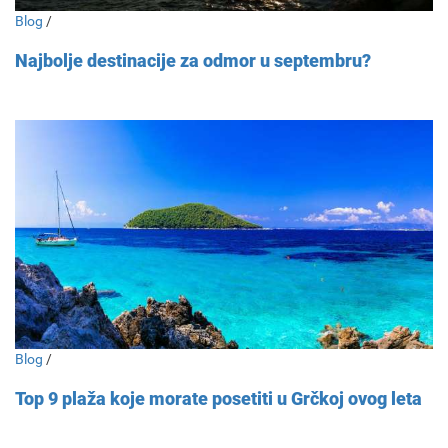
Blog
/
Najbolje destinacije za odmor u septembru?
Blog
/
Top 9 plaža koje morate posetiti u Grčkoj ovog leta